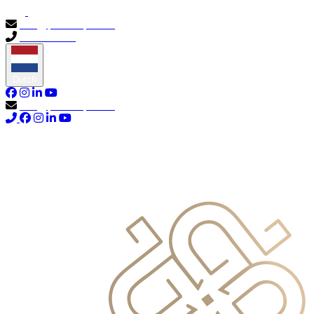
info@primocapital.ae
04 280 3528
Dutch
info@primocapital.ae