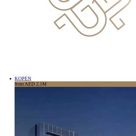
KOPEN
from AED 2.1M