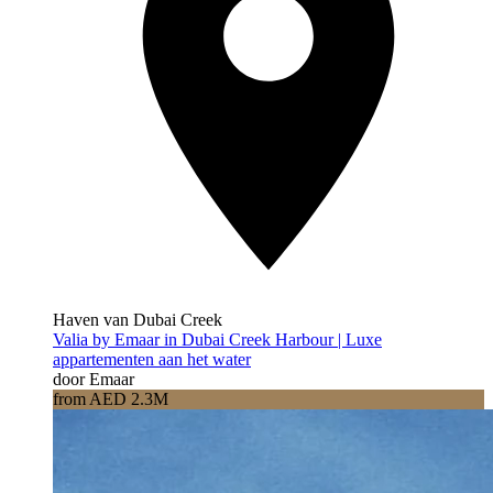
Haven van Dubai Creek
Valia by Emaar in Dubai Creek Harbour | Luxe
appartementen aan het water
door Emaar
from AED 2.3M