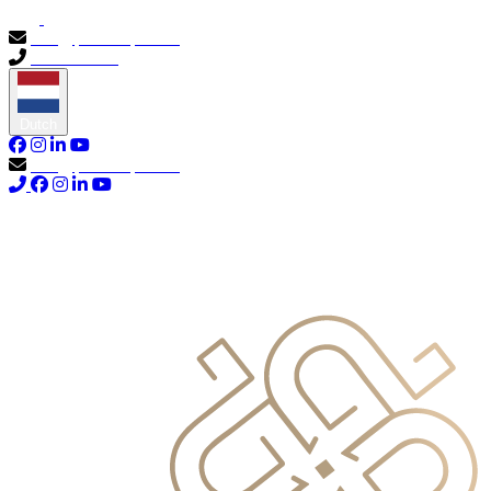
info@primocapital.ae
04 280 3528
Dutch
info@primocapital.ae