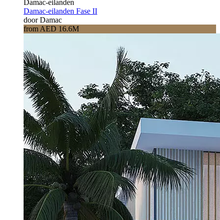
Damac-eilanden
Damac-eilanden Fase II
door Damac
from AED 16.6M