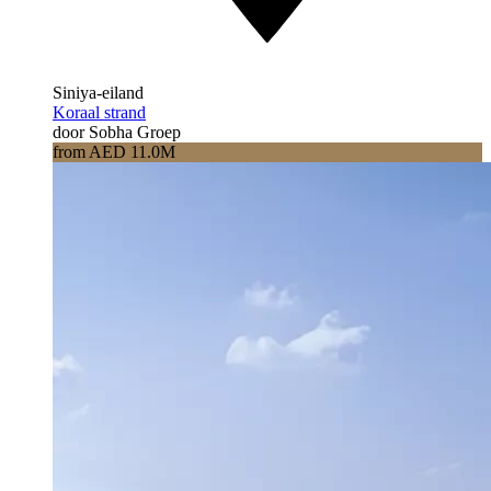
Siniya-eiland
Koraal strand
door Sobha Groep
from AED 11.0M