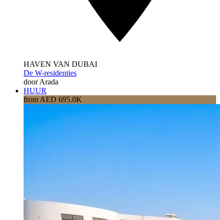
HAVEN VAN DUBAI
De W-residenties
door Arada
HUUR
from AED 695.0K