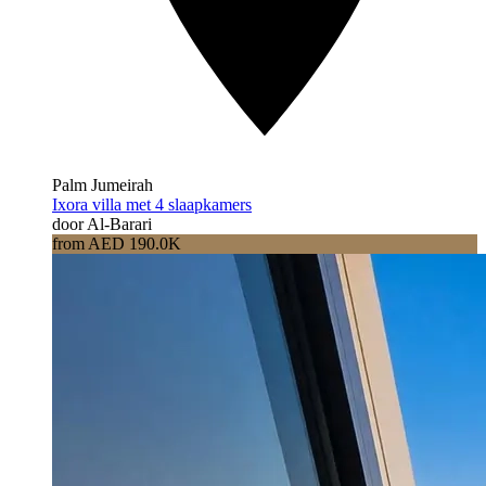
Palm Jumeirah
Ixora villa met 4 slaapkamers
door Al-Barari
from AED 190.0K