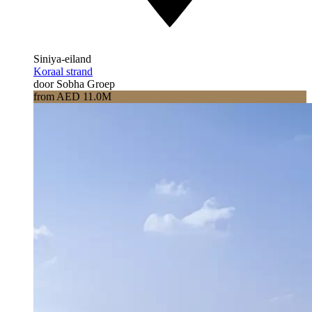
Siniya-eiland
Koraal strand
door Sobha Groep
from AED 11.0M