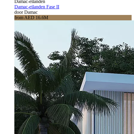
Damac-eilanden
Damac-eilanden Fase II
door Damac
from AED 16.6M