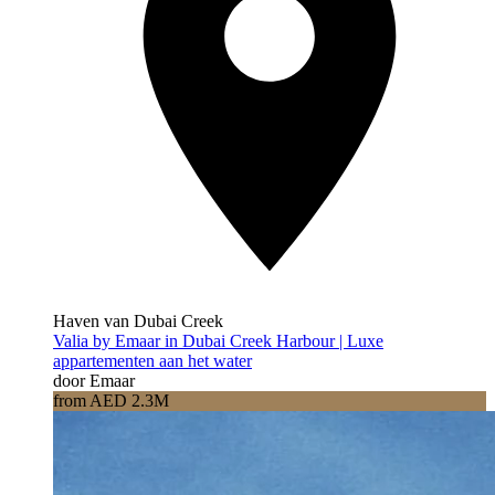
Haven van Dubai Creek
Valia by Emaar in Dubai Creek Harbour | Luxe
appartementen aan het water
door Emaar
from AED 2.3M