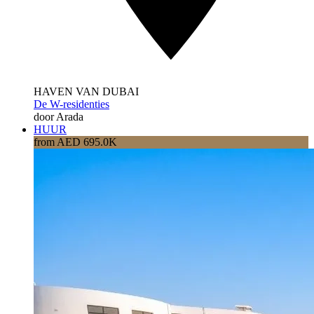
HAVEN VAN DUBAI
De W-residenties
door Arada
HUUR
from AED 695.0K