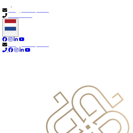
info@primocapital.ae
04 280 3528
Dutch
info@primocapital.ae