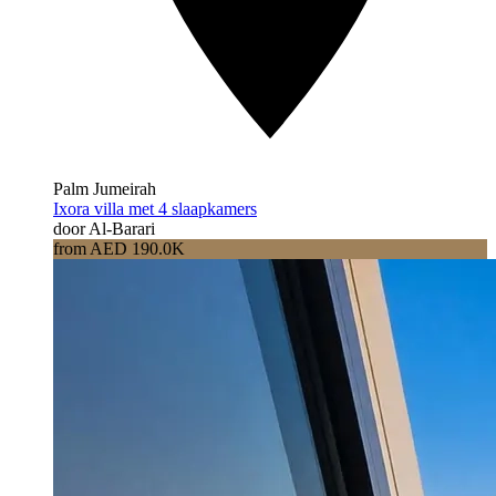
Palm Jumeirah
Ixora villa met 4 slaapkamers
door Al-Barari
from AED 190.0K