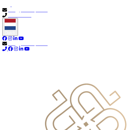
info@primocapital.ae
04 280 3528
Dutch
info@primocapital.ae