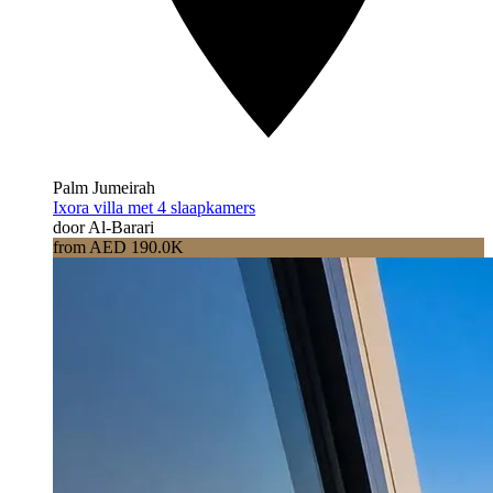
Palm Jumeirah
Ixora villa met 4 slaapkamers
door Al-Barari
from AED 190.0K