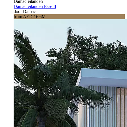
Damac-eilanden
Damac-eilanden Fase II
door Damac
from AED 16.6M