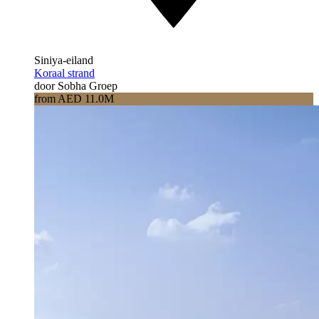
Siniya-eiland
Koraal strand
door Sobha Groep
from AED 11.0M