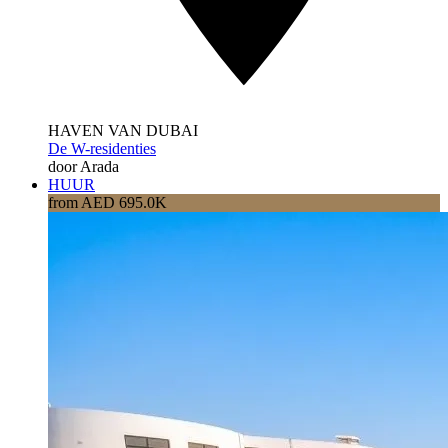
HAVEN VAN DUBAI
De W-residenties
door Arada
HUUR
from AED 695.0K