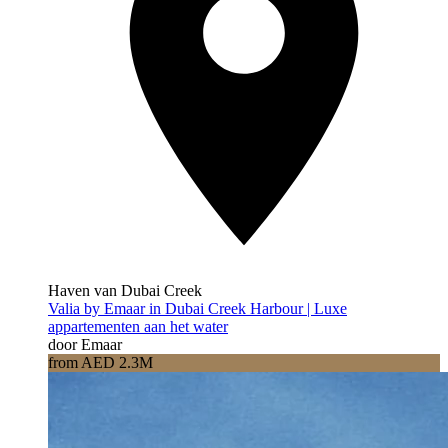
Haven van Dubai Creek
Valia by Emaar in Dubai Creek Harbour | Luxe
appartementen aan het water
door Emaar
from AED 2.3M