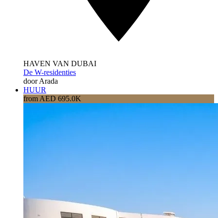
HAVEN VAN DUBAI
De W-residenties
door Arada
HUUR
from AED 695.0K