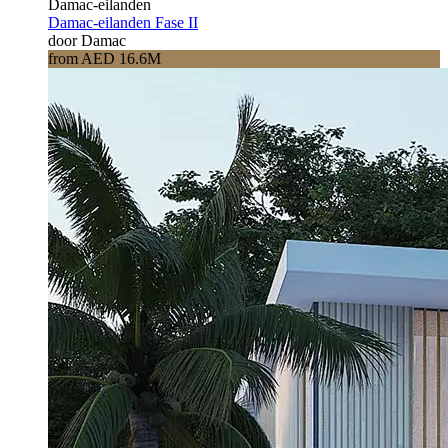
Damac-eilanden
Damac-eilanden Fase II
door Damac
from AED 16.6M