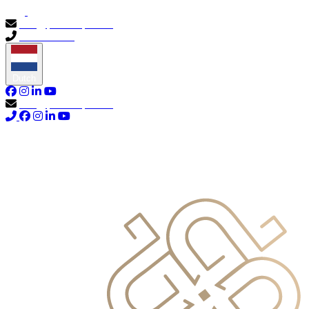
info@primocapital.ae
04 280 3528
Dutch
info@primocapital.ae