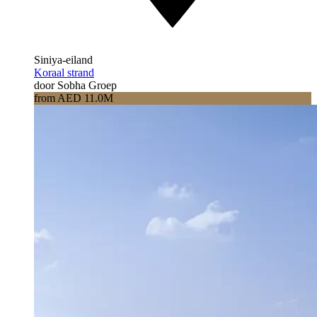
Siniya-eiland
Koraal strand
door Sobha Groep
from AED 11.0M