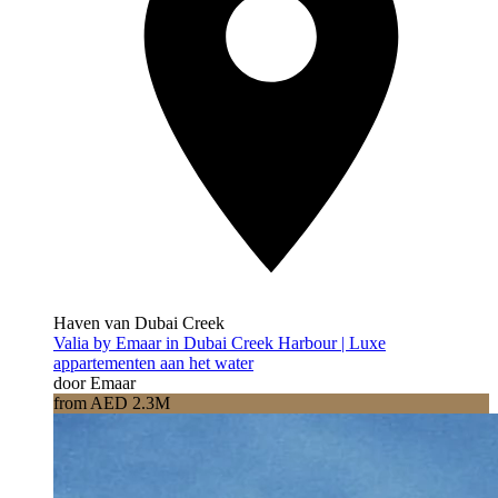
Haven van Dubai Creek
Valia by Emaar in Dubai Creek Harbour | Luxe
appartementen aan het water
door Emaar
from AED 2.3M