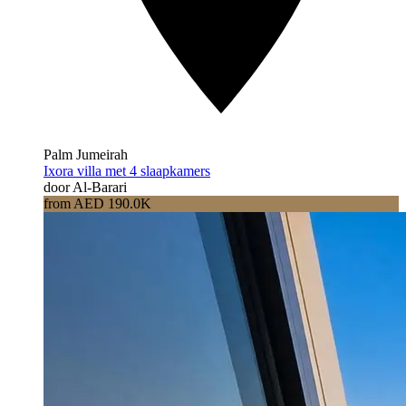
Palm Jumeirah
Ixora villa met 4 slaapkamers
door Al-Barari
from AED 190.0K