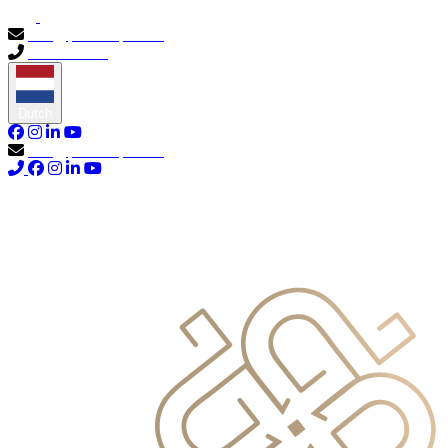
info@primocapital.ae
04 280 3528
Dutch
info@primocapital.ae