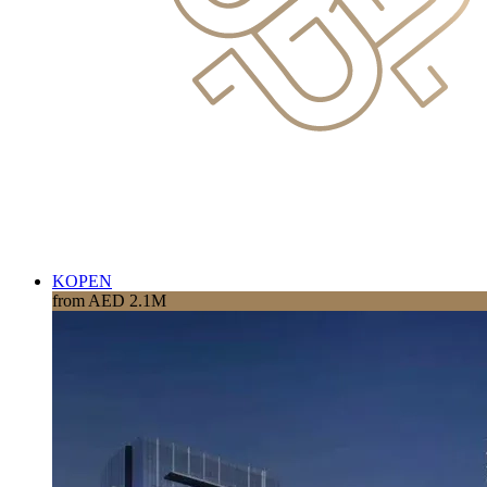
KOPEN
from AED 2.1M