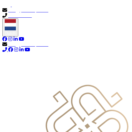
info@primocapital.ae
04 280 3528
Dutch
info@primocapital.ae