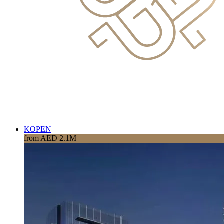
KOPEN
from AED 2.1M