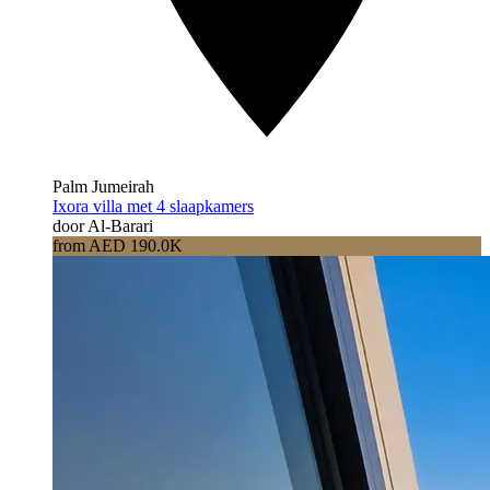
Palm Jumeirah
Ixora villa met 4 slaapkamers
door Al-Barari
from AED 190.0K