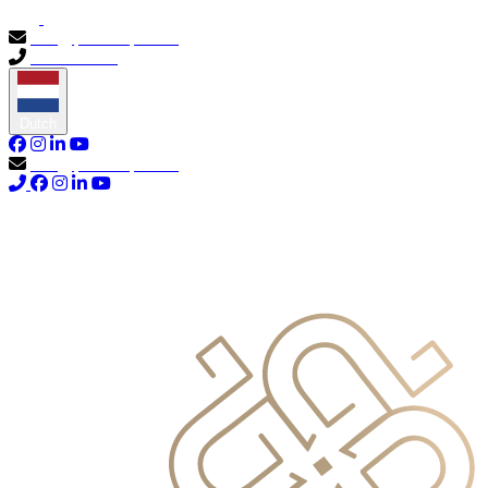
info@primocapital.ae
04 280 3528
Dutch
info@primocapital.ae