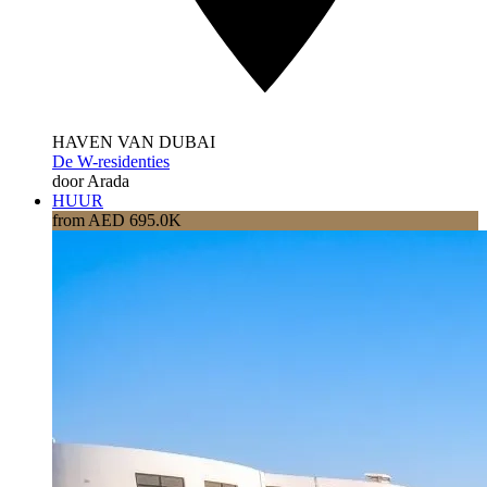
HAVEN VAN DUBAI
De W-residenties
door Arada
HUUR
from AED 695.0K