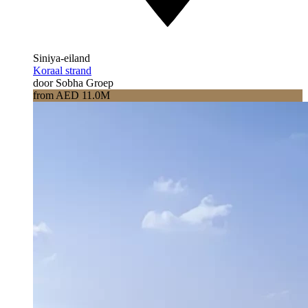
Siniya-eiland
Koraal strand
door Sobha Groep
from AED 11.0M