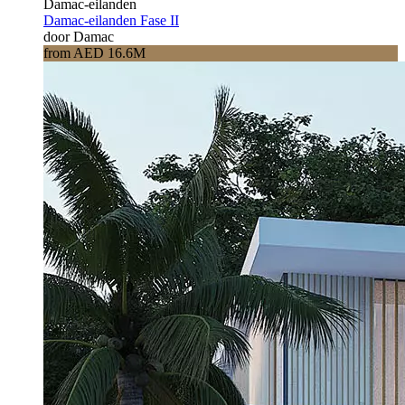
Damac-eilanden
Damac-eilanden Fase II
door Damac
from AED 16.6M