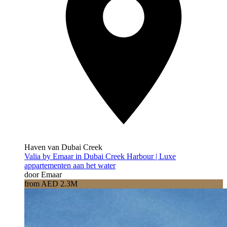
Haven van Dubai Creek
Valia by Emaar in Dubai Creek Harbour | Luxe
appartementen aan het water
door Emaar
from AED 2.3M