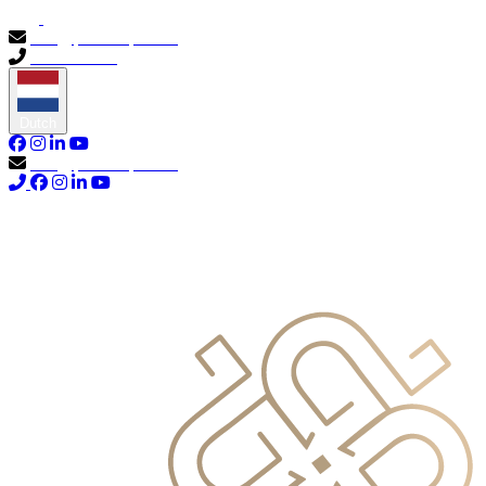
info@primocapital.ae
04 280 3528
Dutch
info@primocapital.ae