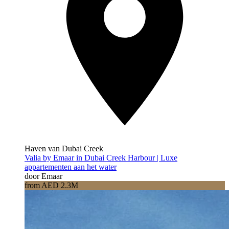
Haven van Dubai Creek
Valia by Emaar in Dubai Creek Harbour | Luxe
appartementen aan het water
door Emaar
from AED 2.3M