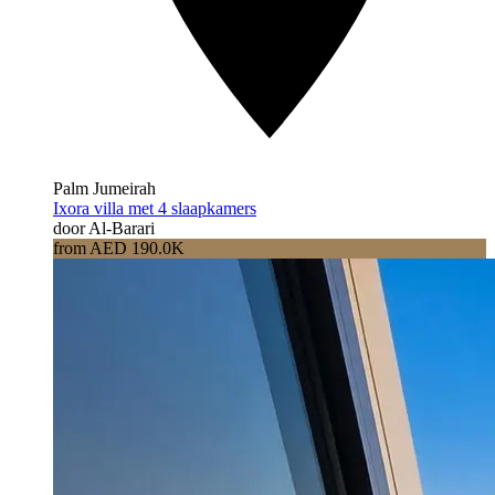
Palm Jumeirah
Ixora villa met 4 slaapkamers
door Al-Barari
from AED 190.0K