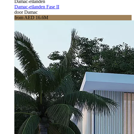
Damac-eilanden
Damac-eilanden Fase II
door Damac
from AED 16.6M