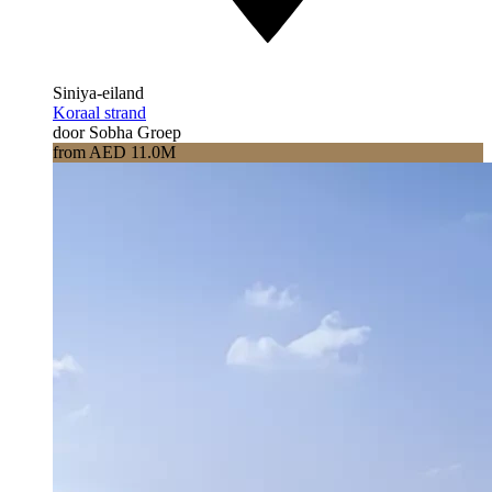
Siniya-eiland
Koraal strand
door Sobha Groep
from AED 11.0M