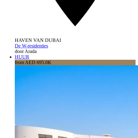
HAVEN VAN DUBAI
De W-residenties
door Arada
HUUR
from AED 695.0K