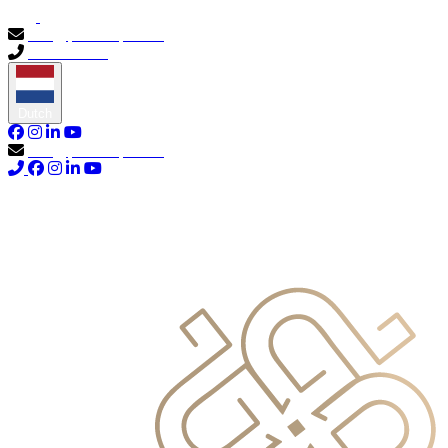
info@primocapital.ae
04 280 3528
Dutch
info@primocapital.ae