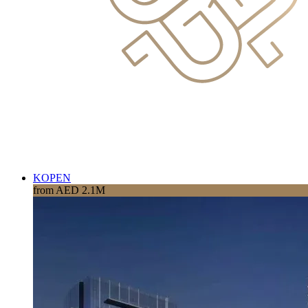
KOPEN
from AED 2.1M