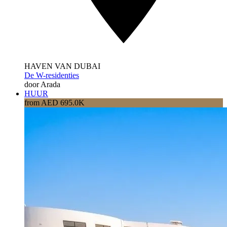
HAVEN VAN DUBAI
De W-residenties
door Arada
HUUR
from AED 695.0K