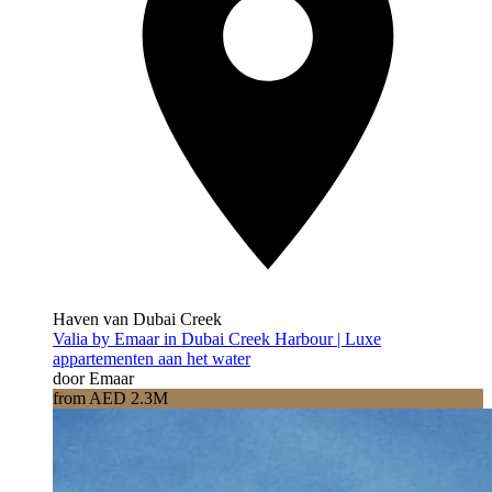
Haven van Dubai Creek
Valia by Emaar in Dubai Creek Harbour | Luxe
appartementen aan het water
door Emaar
from AED 2.3M