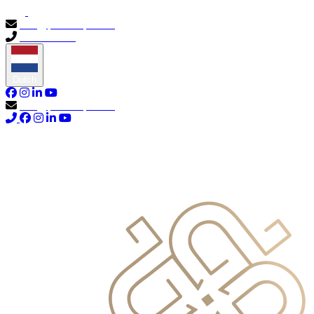
info@primocapital.ae
04 280 3528
Dutch
info@primocapital.ae