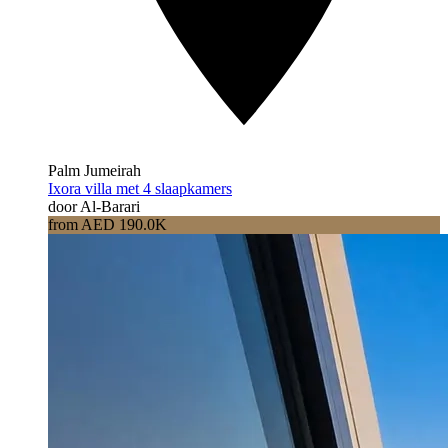
Palm Jumeirah
Ixora villa met 4 slaapkamers
door Al-Barari
from AED 190.0K