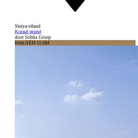
Siniya-eiland
Koraal strand
door Sobha Groep
from AED 11.0M