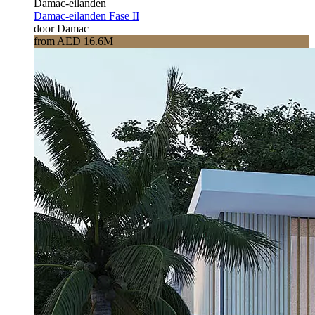
Damac-eilanden
Damac-eilanden Fase II
door Damac
from AED 16.6M