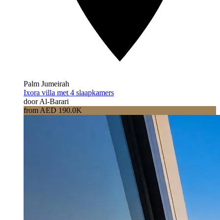
Palm Jumeirah
Ixora villa met 4 slaapkamers
door Al-Barari
from AED 190.0K