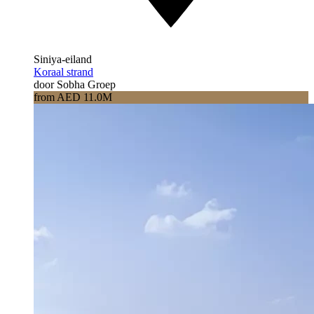
Siniya-eiland
Koraal strand
door Sobha Groep
from AED 11.0M