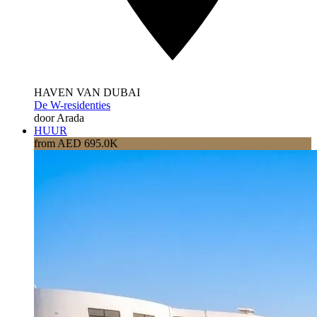
HAVEN VAN DUBAI
De W-residenties
door Arada
HUUR
from AED 695.0K