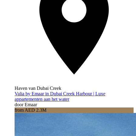
Haven van Dubai Creek
Valia by Emaar in Dubai Creek Harbour | Luxe
appartementen aan het water
door Emaar
from AED 2.3M