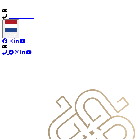
info@primocapital.ae
04 280 3528
Dutch
info@primocapital.ae