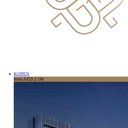
KOPEN
from AED 2.1M