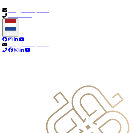
info@primocapital.ae
04 280 3528
Dutch
info@primocapital.ae