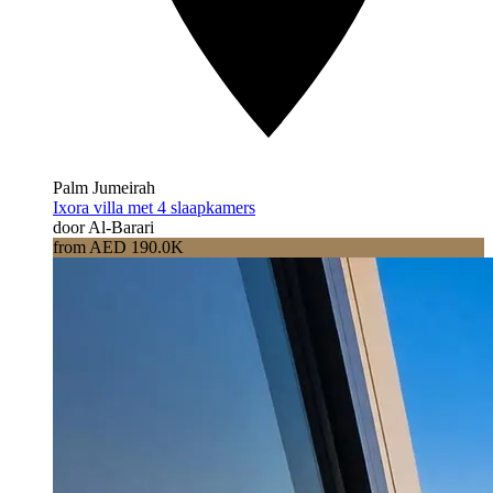
Palm Jumeirah
Ixora villa met 4 slaapkamers
door Al-Barari
from AED 190.0K