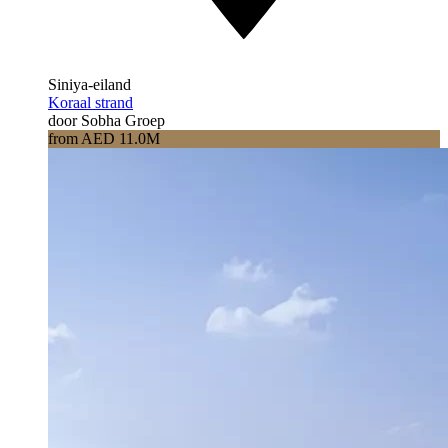
Siniya-eiland
Koraal strand
door Sobha Groep
from AED 11.0M