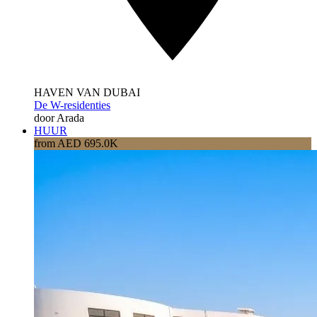
HAVEN VAN DUBAI
De W-residenties
door Arada
HUUR
from AED 695.0K