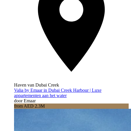
Haven van Dubai Creek
Valia by Emaar in Dubai Creek Harbour | Luxe
appartementen aan het water
door Emaar
from AED 2.3M