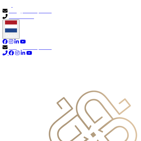
info@primocapital.ae
04 280 3528
Dutch
info@primocapital.ae