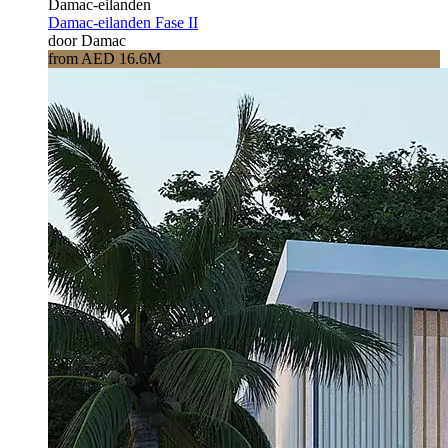
Damac-eilanden
Damac-eilanden Fase II
door Damac
from AED 16.6M