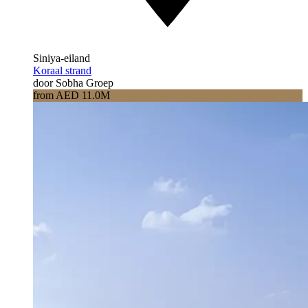
Siniya-eiland
Koraal strand
door Sobha Groep
from AED 11.0M