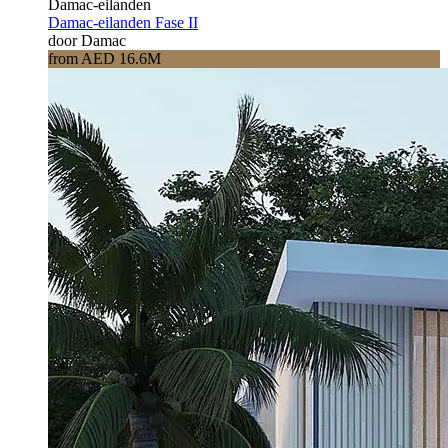
Damac-eilanden
Damac-eilanden Fase II
door Damac
from AED 16.6M