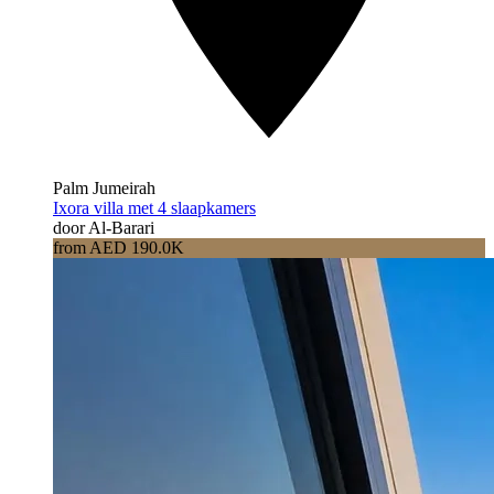
Palm Jumeirah
Ixora villa met 4 slaapkamers
door Al-Barari
from AED 190.0K