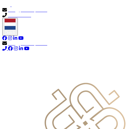
info@primocapital.ae
04 280 3528
Dutch
info@primocapital.ae