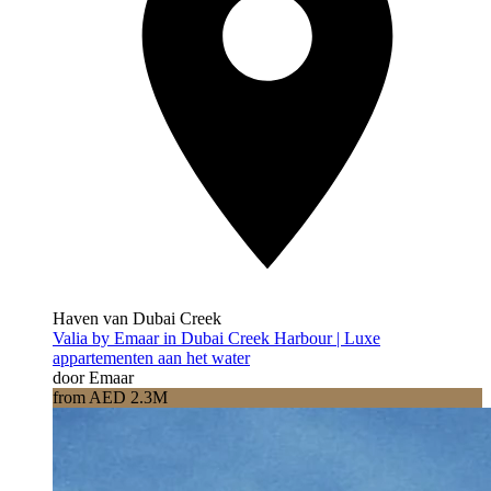
Haven van Dubai Creek
Valia by Emaar in Dubai Creek Harbour | Luxe
appartementen aan het water
door Emaar
from AED 2.3M