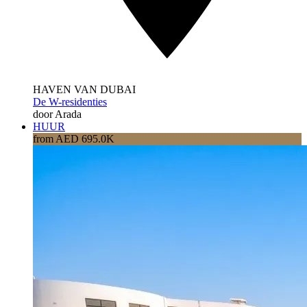
HAVEN VAN DUBAI
De W-residenties
door Arada
HUUR
from AED 695.0K