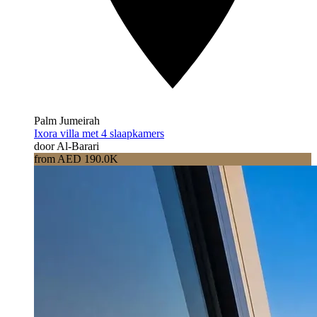
Palm Jumeirah
Ixora villa met 4 slaapkamers
door Al-Barari
from AED 190.0K