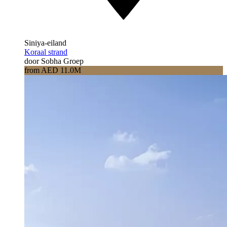
Siniya-eiland
Koraal strand
door Sobha Groep
from AED 11.0M