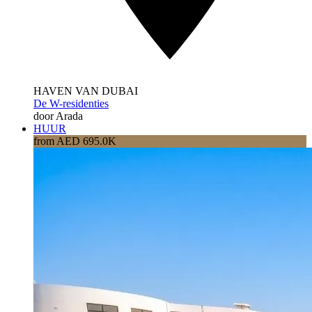
HAVEN VAN DUBAI
De W-residenties
door Arada
HUUR
from AED 695.0K