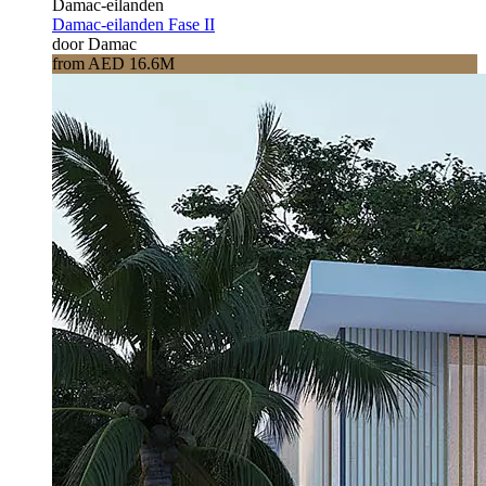
Damac-eilanden
Damac-eilanden Fase II
door Damac
from AED 16.6M