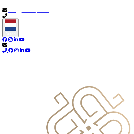
info@primocapital.ae
04 280 3528
Dutch
info@primocapital.ae