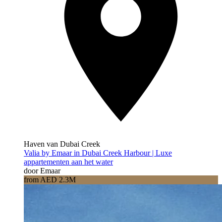
Haven van Dubai Creek
Valia by Emaar in Dubai Creek Harbour | Luxe
appartementen aan het water
door Emaar
from AED 2.3M