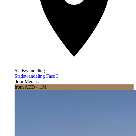
Stadswandeling
Stadswandeling Fase 3
door Meraas
from AED 4.1M