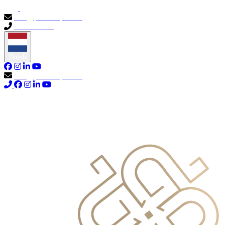
info@primocapital.ae
04 280 3528
Dutch
info@primocapital.ae