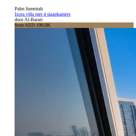
Palm Jumeirah
Ixora villa met 4 slaapkamers
door Al-Barari
from AED 190.0K