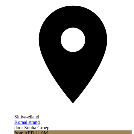
Siniya-eiland
Koraal strand
door Sobha Groep
from AED 11.0M