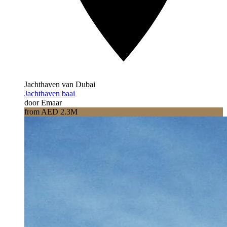
Jachthaven van Dubai
Jachthaven baai
door Emaar
from AED 2.3M