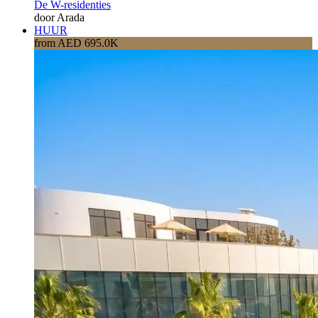
De W-residenties
door Arada
HUUR
from AED 695.0K