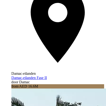
Damac-eilanden
Damac-eilanden Fase II
door Damac
from AED 16.6M