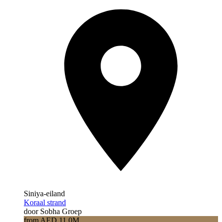
Siniya-eiland
Koraal strand
door Sobha Groep
from AED 11.0M