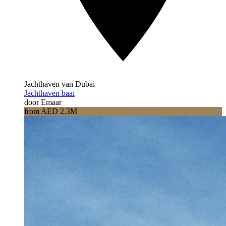
Jachthaven van Dubai
Jachthaven baai
door Emaar
from AED 2.3M