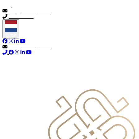
info@primocapital.ae
04 280 3528
Dutch
info@primocapital.ae