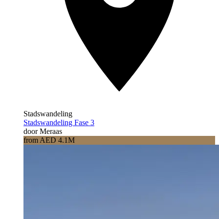
Stadswandeling
Stadswandeling Fase 3
door Meraas
from AED 4.1M