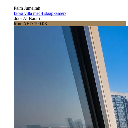
Palm Jumeirah
Ixora villa met 4 slaapkamers
door Al-Barari
from AED 190.0K