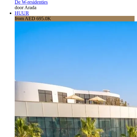
De W-residenties
door Arada
HUUR
from AED 695.0K