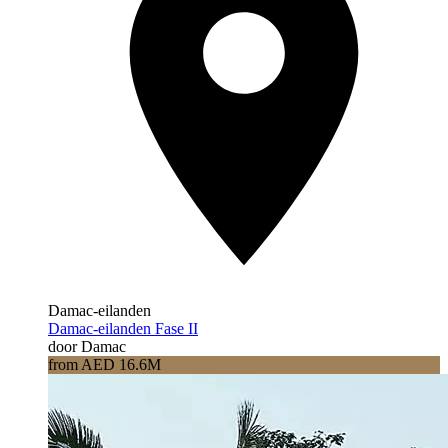
Damac-eilanden
Damac-eilanden Fase II
door Damac
from AED 16.6M