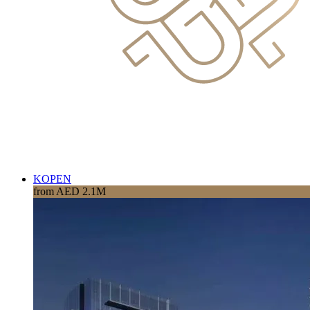
KOPEN
from AED 2.1M