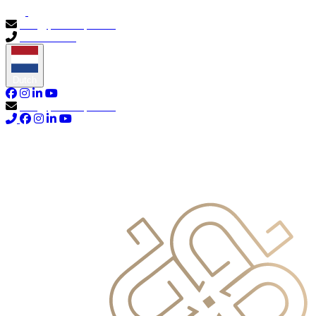
info@primocapital.ae
04 280 3528
Dutch
info@primocapital.ae