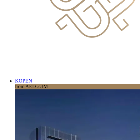
KOPEN
from AED 2.1M