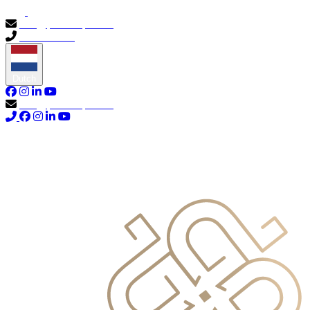
info@primocapital.ae
04 280 3528
Dutch
info@primocapital.ae