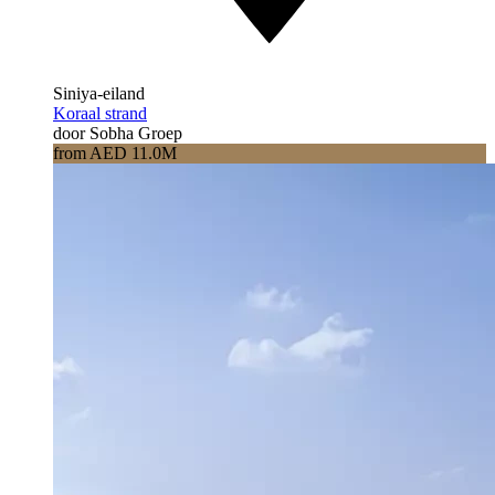
Siniya-eiland
Koraal strand
door Sobha Groep
from AED 11.0M