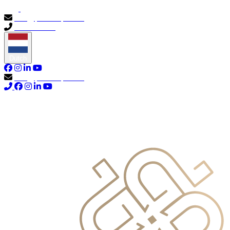
info@primocapital.ae
04 280 3528
Dutch
info@primocapital.ae