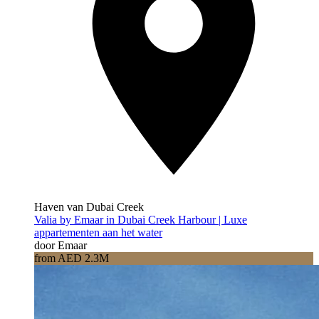
Haven van Dubai Creek
Valia by Emaar in Dubai Creek Harbour | Luxe
appartementen aan het water
door Emaar
from AED 2.3M