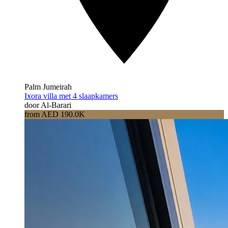
Palm Jumeirah
Ixora villa met 4 slaapkamers
door Al-Barari
from AED 190.0K