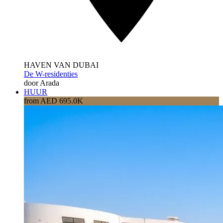
HAVEN VAN DUBAI
De W-residenties
door Arada
HUUR
from AED 695.0K