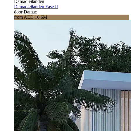
Damac-eilanden
Damac-eilanden Fase II
door Damac
from AED 16.6M