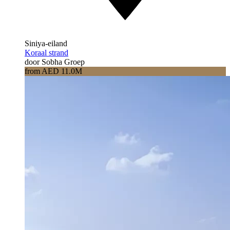
Siniya-eiland
Koraal strand
door Sobha Groep
from AED 11.0M