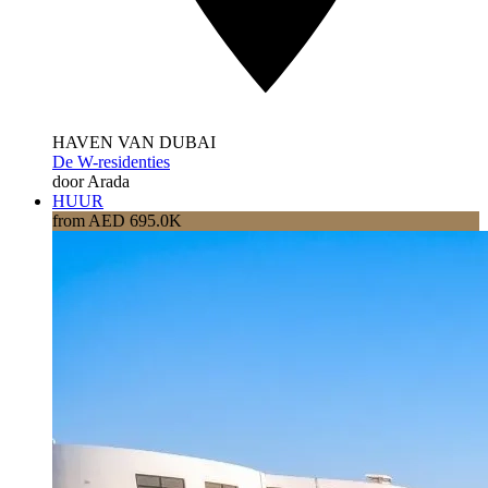
HAVEN VAN DUBAI
De W-residenties
door Arada
HUUR
from AED 695.0K