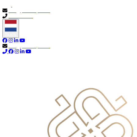
info@primocapital.ae
04 280 3528
Dutch
info@primocapital.ae