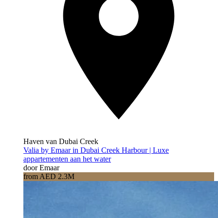
Haven van Dubai Creek
Valia by Emaar in Dubai Creek Harbour | Luxe
appartementen aan het water
door Emaar
from AED 2.3M