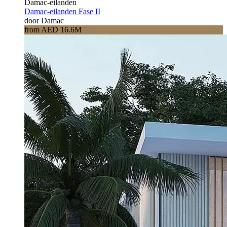
Damac-eilanden
Damac-eilanden Fase II
door Damac
from AED 16.6M