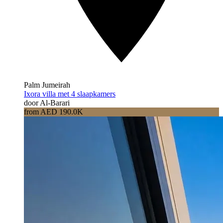
Palm Jumeirah
Ixora villa met 4 slaapkamers
door Al-Barari
from AED 190.0K