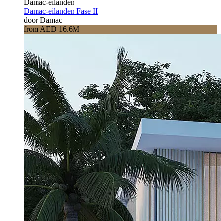
Damac-eilanden
Damac-eilanden Fase II
door Damac
from AED 16.6M