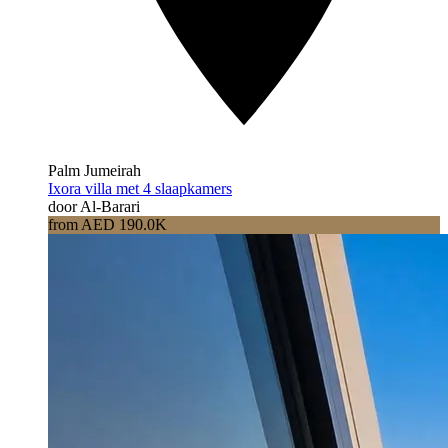
Palm Jumeirah
Ixora villa met 4 slaapkamers
door Al-Barari
from AED 190.0K