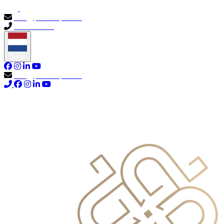
info@primocapital.ae
04 280 3528
Dutch
info@primocapital.ae