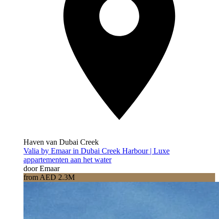
Haven van Dubai Creek
Valia by Emaar in Dubai Creek Harbour | Luxe
appartementen aan het water
door Emaar
from AED 2.3M