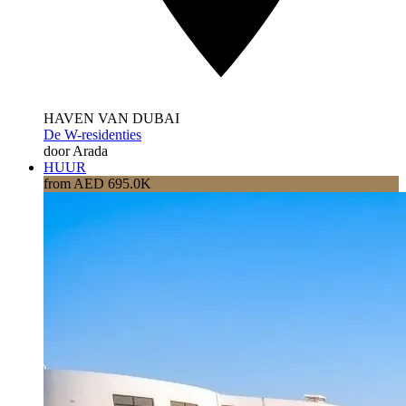
HAVEN VAN DUBAI
De W-residenties
door Arada
HUUR
from AED 695.0K