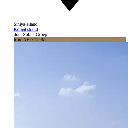
Siniya-eiland
Koraal strand
door Sobha Groep
from AED 11.0M