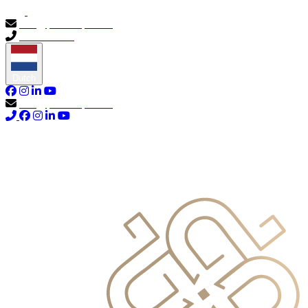
info@primocapital.ae
04 280 3528
Dutch
info@primocapital.ae