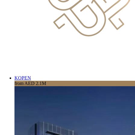
KOPEN
from AED 2.1M