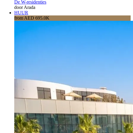
De W-residenties
door Arada
HUUR
from AED 695.0K