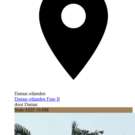
Damac-eilanden
Damac-eilanden Fase II
door Damac
from AED 16.6M