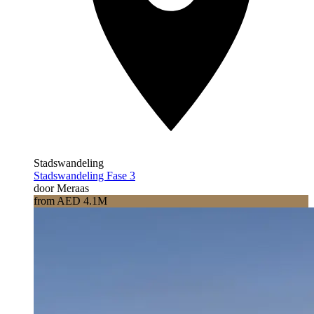
Stadswandeling
Stadswandeling Fase 3
door Meraas
from AED 4.1M