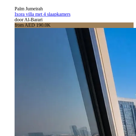
Palm Jumeirah
Ixora villa met 4 slaapkamers
door Al-Barari
from AED 190.0K