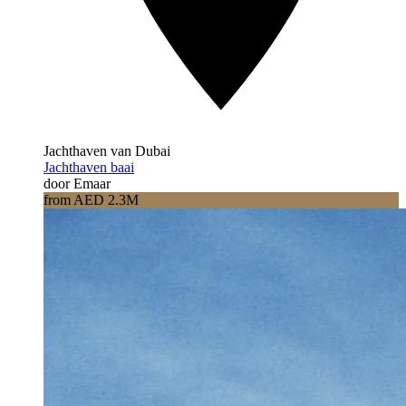
Jachthaven van Dubai
Jachthaven baai
door Emaar
from AED 2.3M