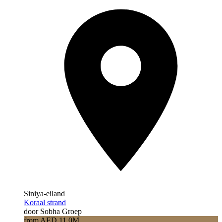
Siniya-eiland
Koraal strand
door Sobha Groep
from AED 11.0M