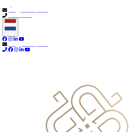
info@primocapital.ae
04 280 3528
Dutch
info@primocapital.ae