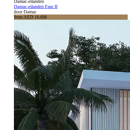
Damac-eilanden
Damac-eilanden Fase II
door Damac
from AED 16.6M