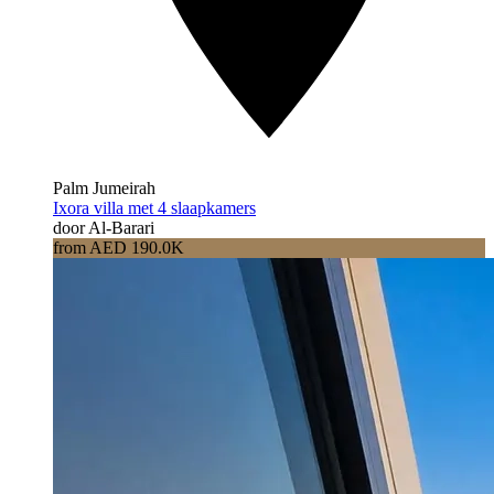
Palm Jumeirah
Ixora villa met 4 slaapkamers
door Al-Barari
from AED 190.0K