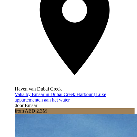
Haven van Dubai Creek
Valia by Emaar in Dubai Creek Harbour | Luxe
appartementen aan het water
door Emaar
from AED 2.3M