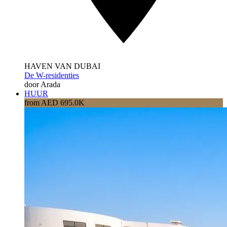
HAVEN VAN DUBAI
De W-residenties
door Arada
HUUR
from AED 695.0K