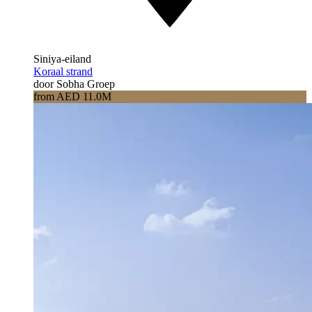
Siniya-eiland
Koraal strand
door Sobha Groep
from AED 11.0M