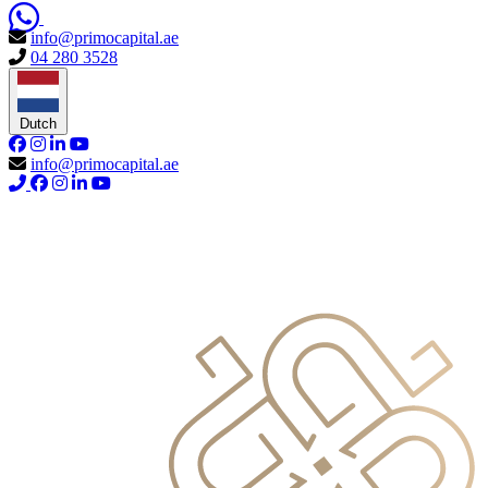
info@primocapital.ae
04 280 3528
Dutch
info@primocapital.ae