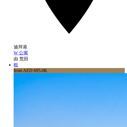
迪拜港
W 公寓
由 荒田
租
from AED 695.0K