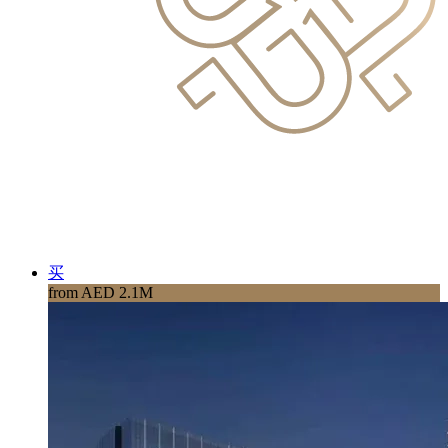
买
from AED 2.1M