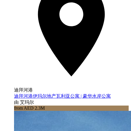
迪拜河港
迪拜河港伊玛尔地产瓦利亚公寓 | 豪华水岸公寓
由 艾玛尔
from AED 2.3M