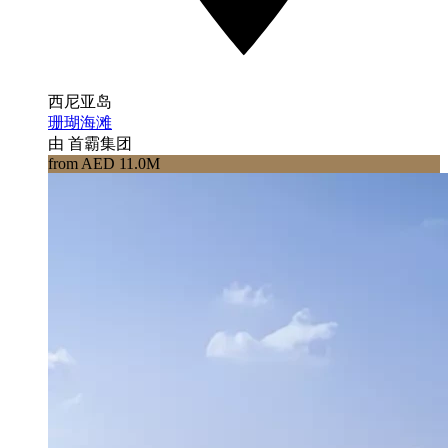
西尼亚岛
珊瑚海滩
由 首霸集团
from AED 11.0M