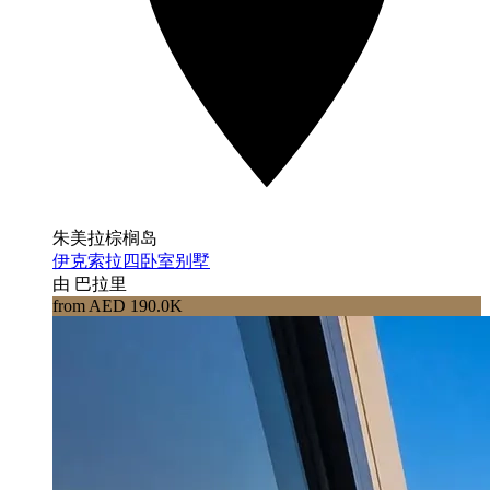
朱美拉棕榈岛
伊克索拉四卧室别墅
由 巴拉里
from AED 190.0K