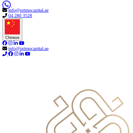
info@primocapital.ae
04 280 3528
Chinese
info@primocapital.ae