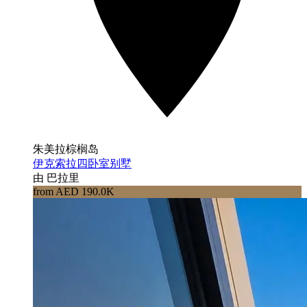
朱美拉棕榈岛
伊克索拉四卧室别墅
由 巴拉里
from AED 190.0K