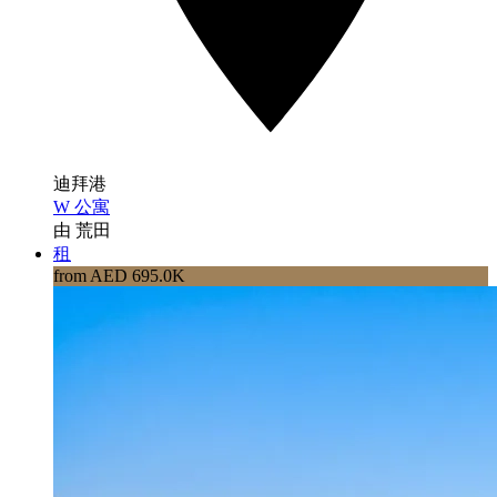
迪拜港
W 公寓
由 荒田
租
from AED 695.0K