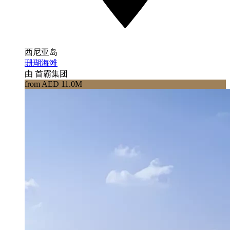
西尼亚岛
珊瑚海滩
由 首霸集团
from AED 11.0M