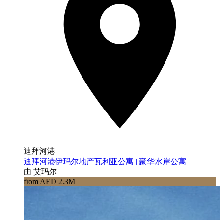
迪拜河港
迪拜河港伊玛尔地产瓦利亚公寓 | 豪华水岸公寓
由 艾玛尔
from AED 2.3M