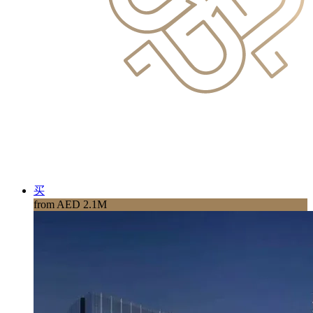
买
from AED 2.1M