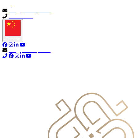
info@primocapital.ae
04 280 3528
Chinese
info@primocapital.ae