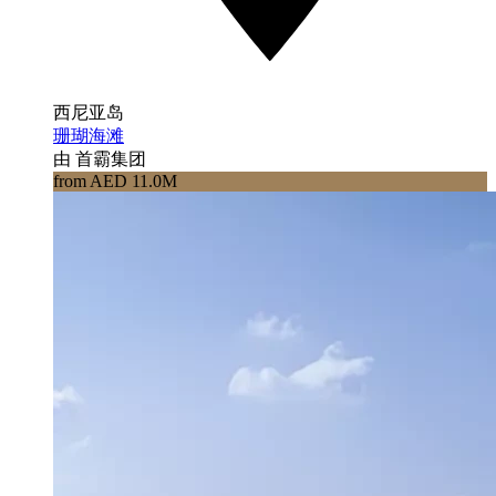
西尼亚岛
珊瑚海滩
由 首霸集团
from AED 11.0M