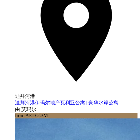
迪拜河港
迪拜河港伊玛尔地产瓦利亚公寓 | 豪华水岸公寓
由 艾玛尔
from AED 2.3M