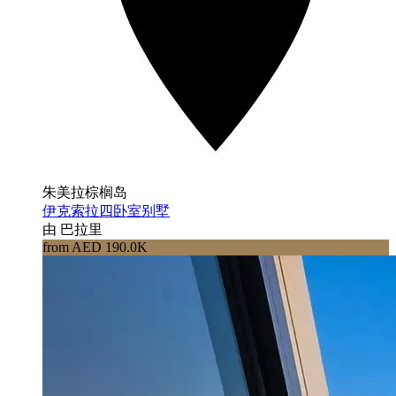
朱美拉棕榈岛
伊克索拉四卧室别墅
由 巴拉里
from AED 190.0K