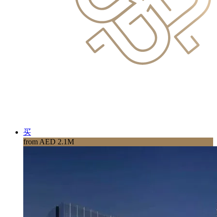
买
from AED 2.1M