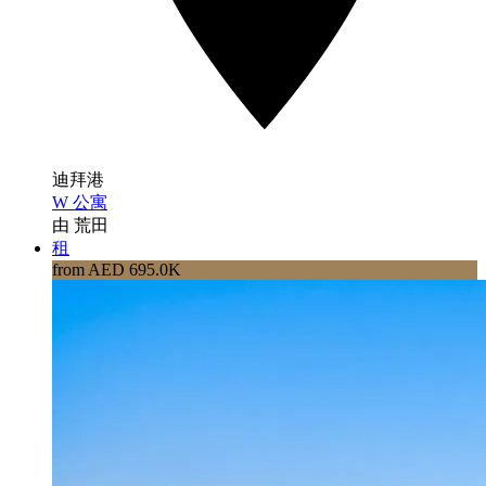
迪拜港
W 公寓
由 荒田
租
from AED 695.0K