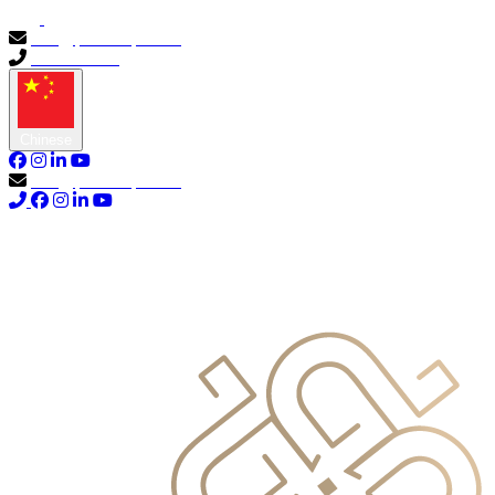
info@primocapital.ae
04 280 3528
Chinese
info@primocapital.ae