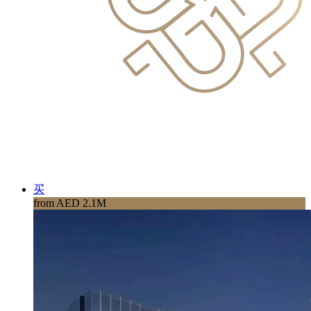
买
from AED 2.1M