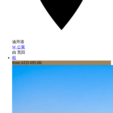
迪拜港
W 公寓
由 荒田
租
from AED 695.0K