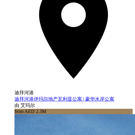
迪拜河港
迪拜河港伊玛尔地产瓦利亚公寓 | 豪华水岸公寓
由 艾玛尔
from AED 2.3M