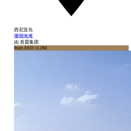
西尼亚岛
珊瑚海滩
由 首霸集团
from AED 11.0M