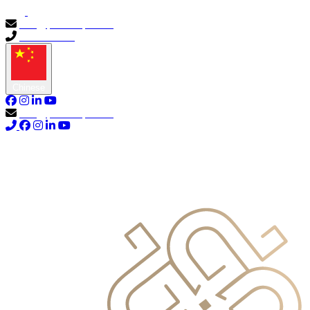
info@primocapital.ae
04 280 3528
Chinese
info@primocapital.ae