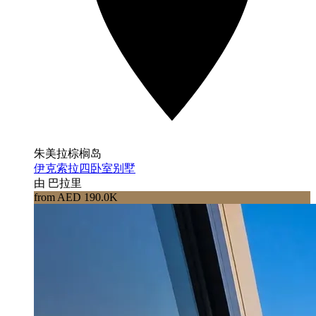
朱美拉棕榈岛
伊克索拉四卧室别墅
由 巴拉里
from AED 190.0K