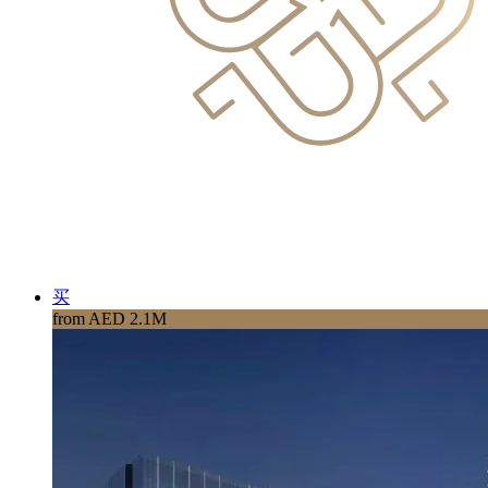
买
from AED 2.1M