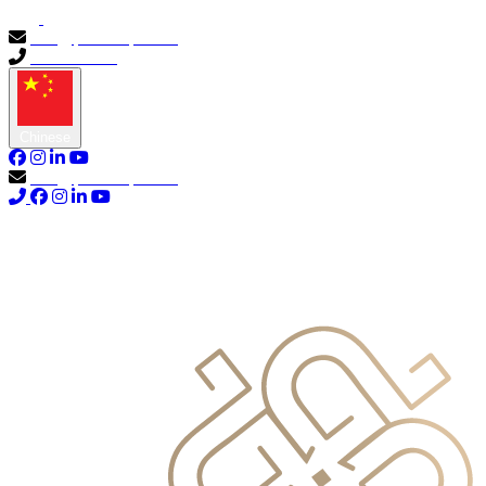
info@primocapital.ae
04 280 3528
Chinese
info@primocapital.ae