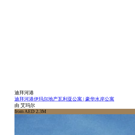
迪拜河港
迪拜河港伊玛尔地产瓦利亚公寓 | 豪华水岸公寓
由 艾玛尔
from AED 2.3M