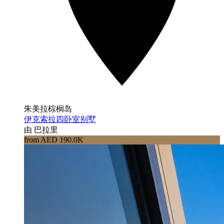
朱美拉棕榈岛
伊克索拉四卧室别墅
由 巴拉里
from AED 190.0K