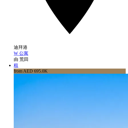
迪拜港
W 公寓
由 荒田
租
from AED 695.0K