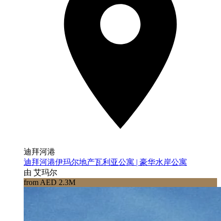
迪拜河港
迪拜河港伊玛尔地产瓦利亚公寓 | 豪华水岸公寓
由 艾玛尔
from AED 2.3M