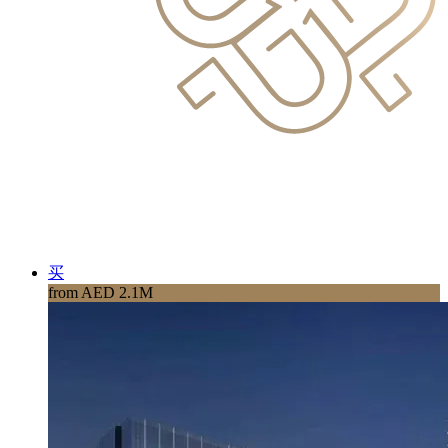
买
from AED 2.1M