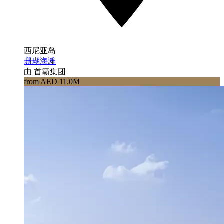
西尼亚岛
珊瑚海滩
由 首霸集团
from AED 11.0M