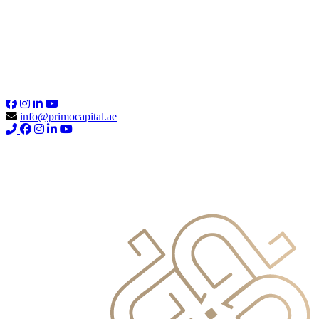
info@primocapital.ae
04 280 3528
Chinese
info@primocapital.ae