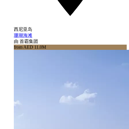
西尼亚岛
珊瑚海滩
由 首霸集团
from AED 11.0M