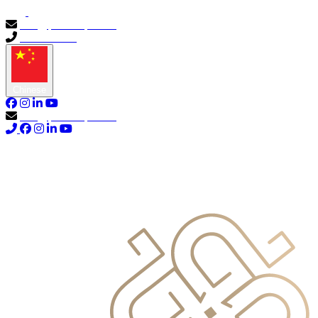
info@primocapital.ae
04 280 3528
Chinese
info@primocapital.ae