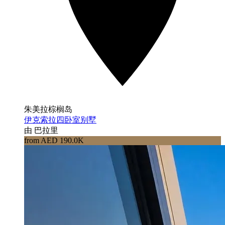
朱美拉棕榈岛
伊克索拉四卧室别墅
由 巴拉里
from AED 190.0K