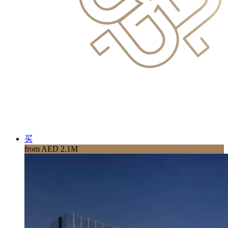
买
from AED 2.1M