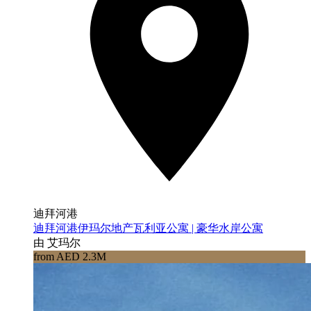
迪拜河港
迪拜河港伊玛尔地产瓦利亚公寓 | 豪华水岸公寓
由 艾玛尔
from AED 2.3M