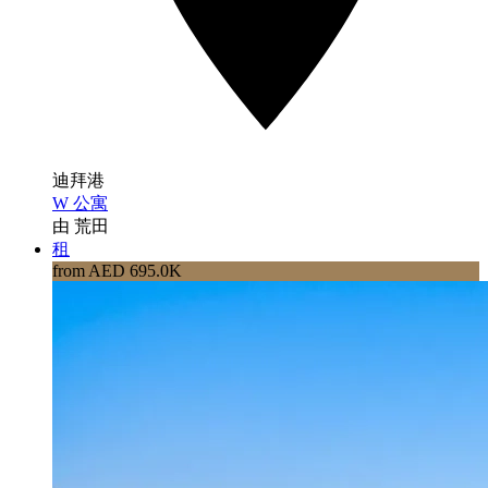
迪拜港
W 公寓
由 荒田
租
from AED 695.0K