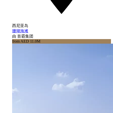
西尼亚岛
珊瑚海滩
由 首霸集团
from AED 11.0M