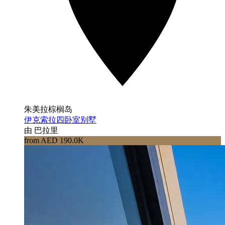
朱美拉棕榈岛
伊克索拉四卧室别墅
由 巴拉里
from AED 190.0K