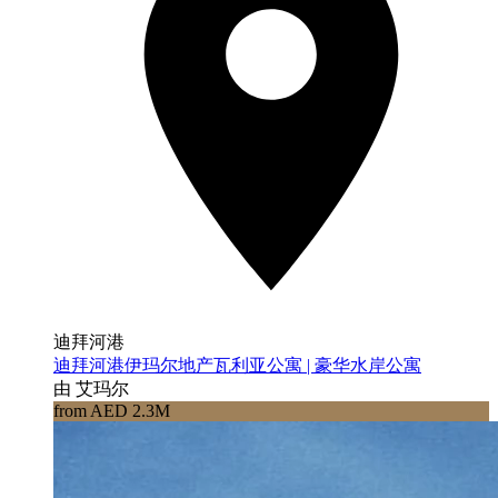
迪拜河港
迪拜河港伊玛尔地产瓦利亚公寓 | 豪华水岸公寓
由 艾玛尔
from AED 2.3M