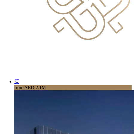
买
from AED 2.1M