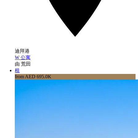
迪拜港
W 公寓
由 荒田
租
from AED 695.0K