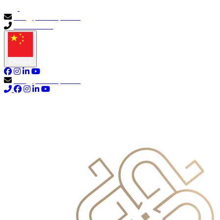
info@primocapital.ae
04 280 3528
Chinese
info@primocapital.ae