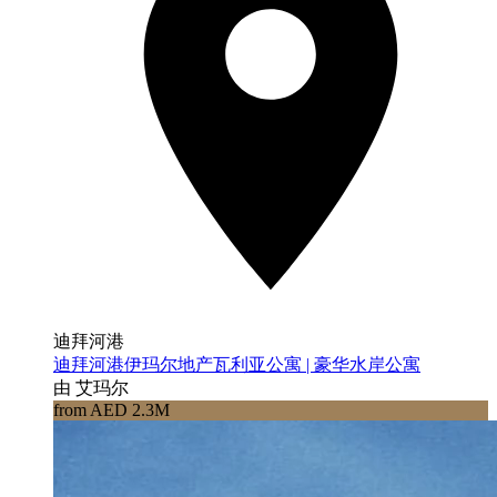
迪拜河港
迪拜河港伊玛尔地产瓦利亚公寓 | 豪华水岸公寓
由 艾玛尔
from AED 2.3M