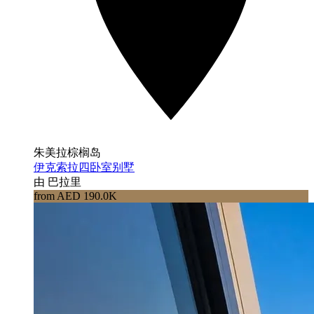
朱美拉棕榈岛
伊克索拉四卧室别墅
由 巴拉里
from AED 190.0K