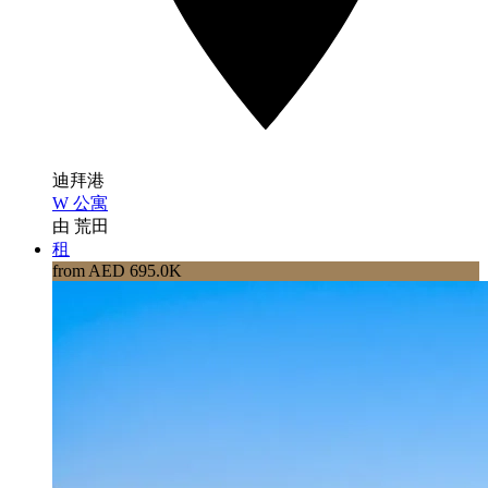
迪拜港
W 公寓
由 荒田
租
from AED 695.0K