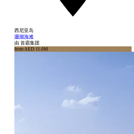
西尼亚岛
珊瑚海滩
由 首霸集团
from AED 11.0M