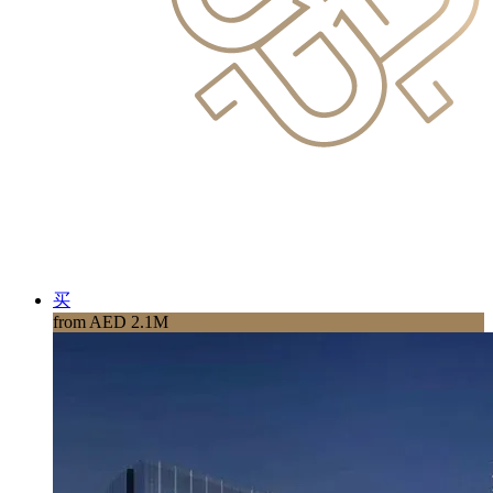
买
from AED 2.1M