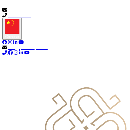
info@primocapital.ae
04 280 3528
Chinese
info@primocapital.ae