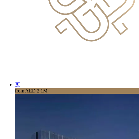
买
from AED 2.1M