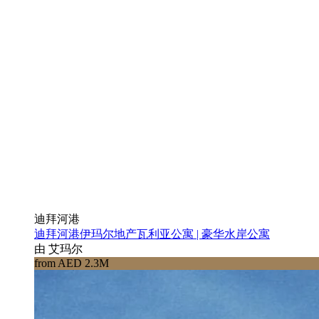
迪拜河港
迪拜河港伊玛尔地产瓦利亚公寓 | 豪华水岸公寓
由 艾玛尔
from AED 2.3M