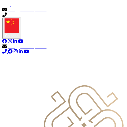
info@primocapital.ae
04 280 3528
Chinese
info@primocapital.ae