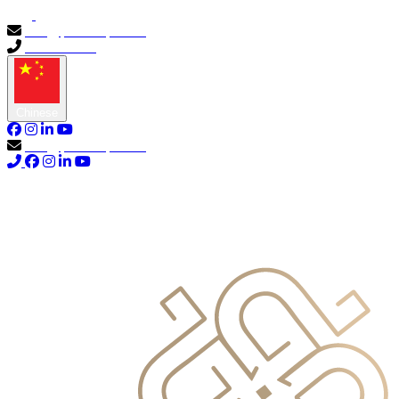
info@primocapital.ae
04 280 3528
Chinese
info@primocapital.ae