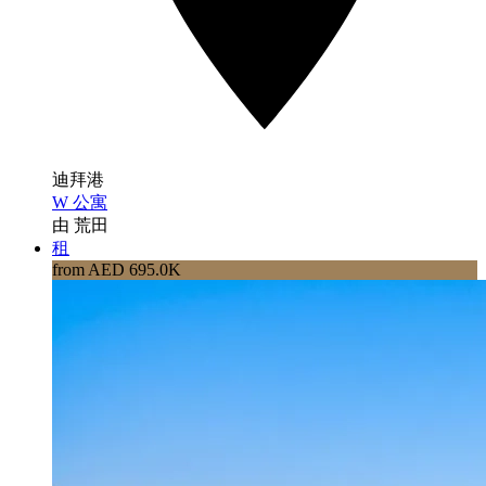
迪拜港
W 公寓
由 荒田
租
from AED 695.0K