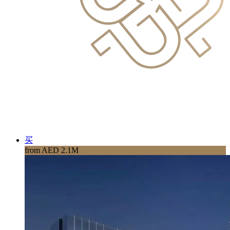
买
from AED 2.1M