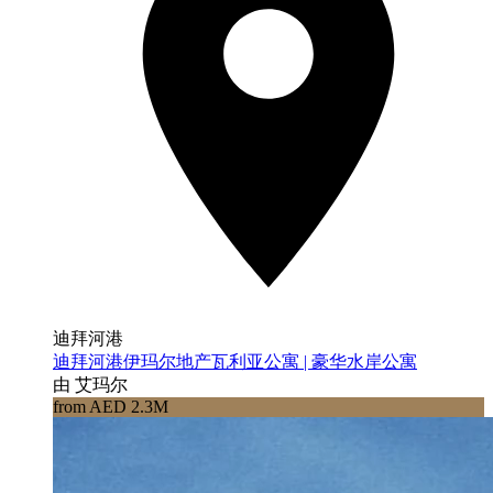
迪拜河港
迪拜河港伊玛尔地产瓦利亚公寓 | 豪华水岸公寓
由 艾玛尔
from AED 2.3M