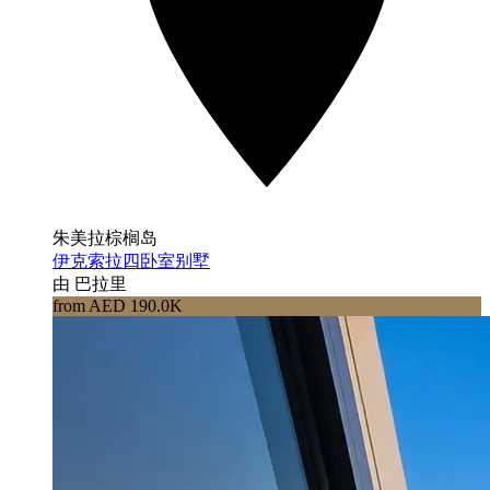
朱美拉棕榈岛
伊克索拉四卧室别墅
由 巴拉里
from AED 190.0K