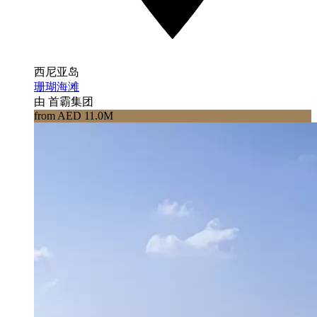
西尼亚岛
珊瑚海滩
由 首霸集团
from AED 11.0M