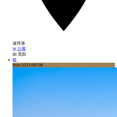
迪拜港
W 公寓
由 荒田
租
from AED 695.0K