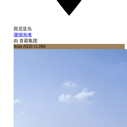
西尼亚岛
珊瑚海滩
由 首霸集团
from AED 11.0M