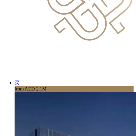
买
from AED 2.1M