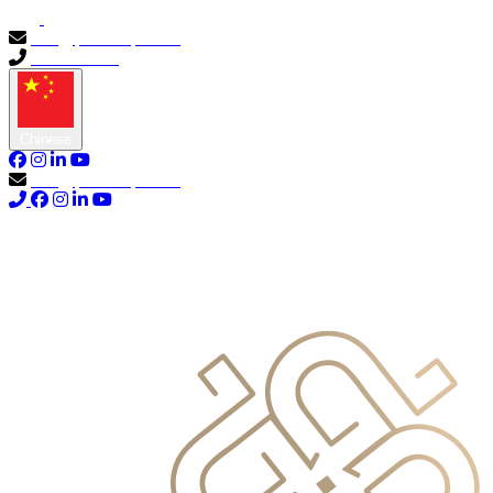
info@primocapital.ae
04 280 3528
Chinese
info@primocapital.ae