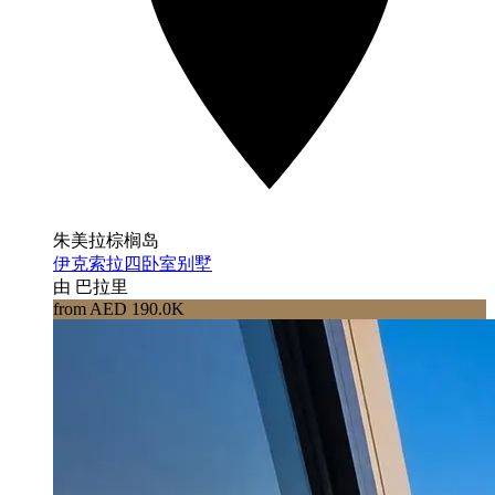
朱美拉棕榈岛
伊克索拉四卧室别墅
由 巴拉里
from AED 190.0K