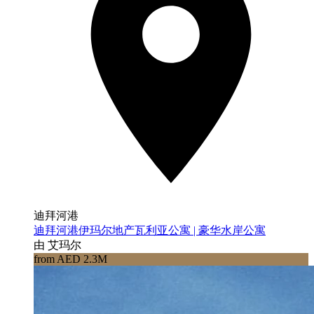
迪拜河港
迪拜河港伊玛尔地产瓦利亚公寓 | 豪华水岸公寓
由 艾玛尔
from AED 2.3M