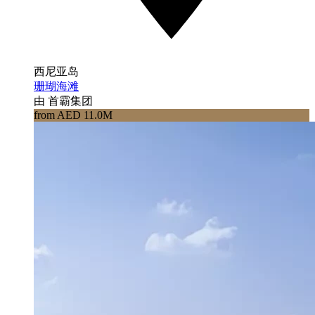
西尼亚岛
珊瑚海滩
由 首霸集团
from AED 11.0M