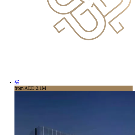
买
from AED 2.1M