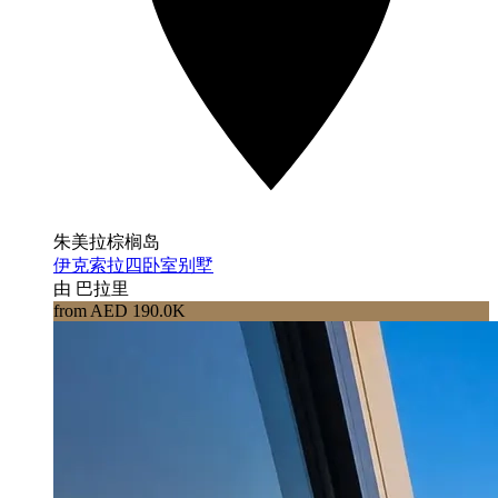
朱美拉棕榈岛
伊克索拉四卧室别墅
由 巴拉里
from AED 190.0K