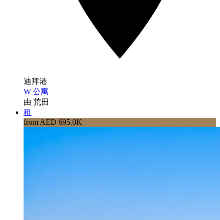
迪拜港
W 公寓
由 荒田
租
from AED 695.0K