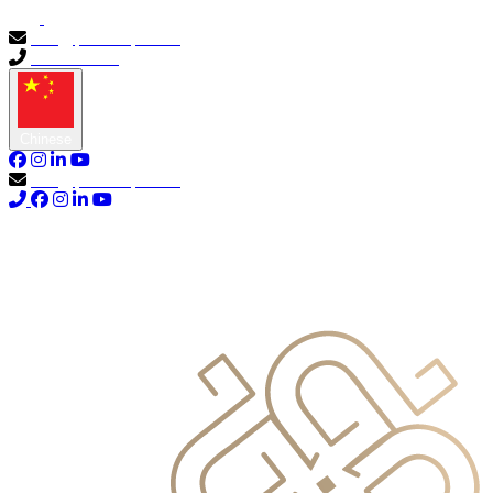
info@primocapital.ae
04 280 3528
Chinese
info@primocapital.ae