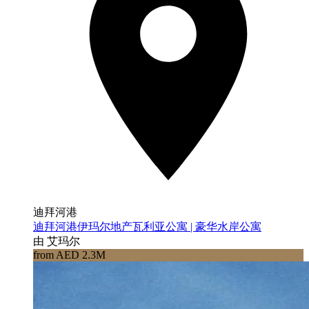
迪拜河港
迪拜河港伊玛尔地产瓦利亚公寓 | 豪华水岸公寓
由 艾玛尔
from AED 2.3M