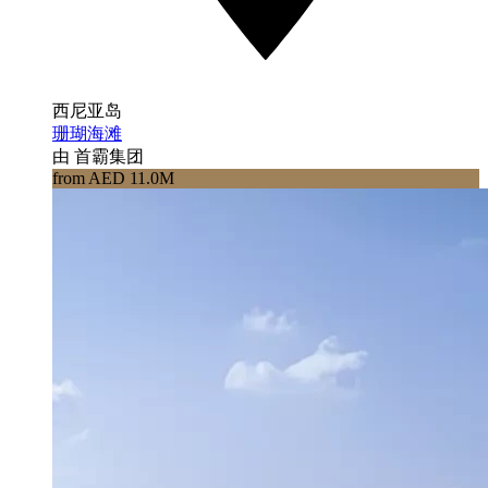
西尼亚岛
珊瑚海滩
由 首霸集团
from AED 11.0M