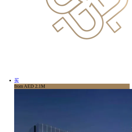
买
from AED 2.1M