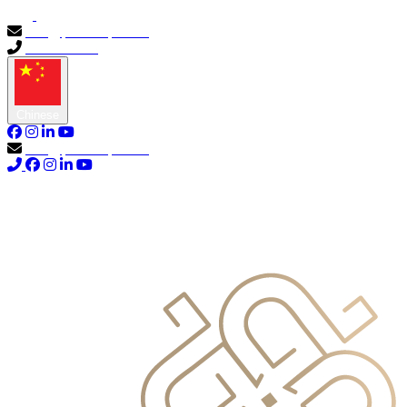
info@primocapital.ae
04 280 3528
Chinese
info@primocapital.ae