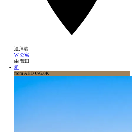
迪拜港
W 公寓
由 荒田
租
from AED 695.0K