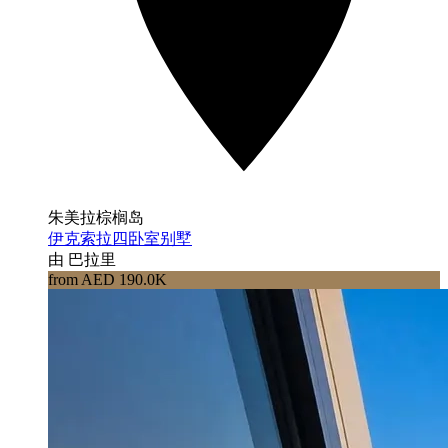
朱美拉棕榈岛
伊克索拉四卧室别墅
由 巴拉里
from AED 190.0K