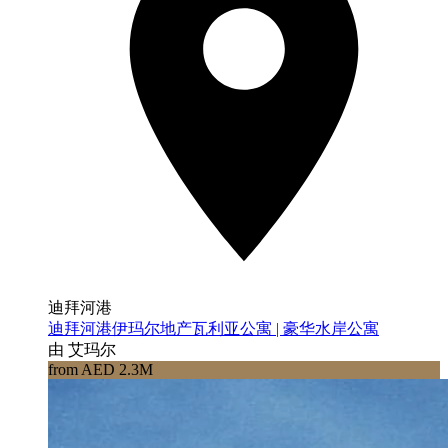
迪拜河港
迪拜河港伊玛尔地产瓦利亚公寓 | 豪华水岸公寓
由 艾玛尔
from AED 2.3M