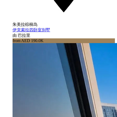
朱美拉棕榈岛
伊克索拉四卧室别墅
由 巴拉里
from AED 190.0K