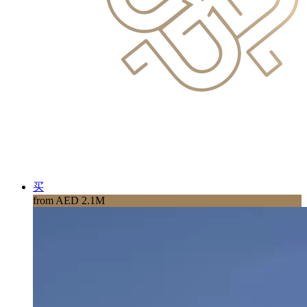
买
from AED 2.1M