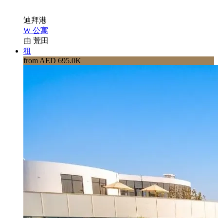
迪拜港
W 公寓
由 荒田
租
from AED 695.0K