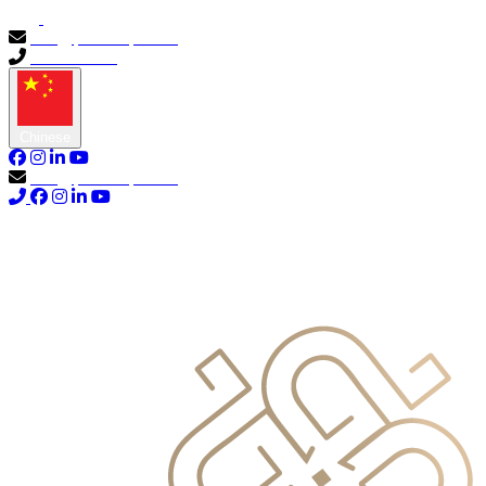
info@primocapital.ae
04 280 3528
Chinese
info@primocapital.ae