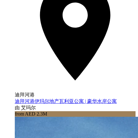
迪拜河港
迪拜河港伊玛尔地产瓦利亚公寓 | 豪华水岸公寓
由 艾玛尔
from AED 2.3M