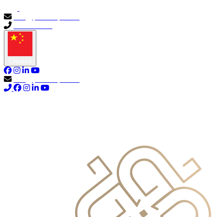
info@primocapital.ae
04 280 3528
Chinese
info@primocapital.ae