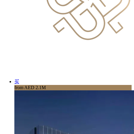
买
from AED 2.1M