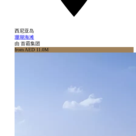
西尼亚岛
珊瑚海滩
由 首霸集团
from AED 11.0M