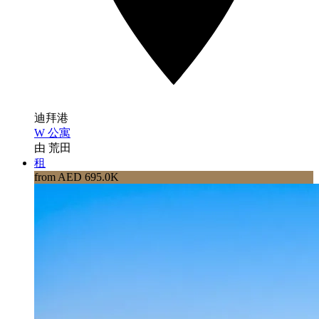
迪拜港
W 公寓
由 荒田
租
from AED 695.0K