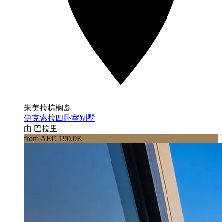
朱美拉棕榈岛
伊克索拉四卧室别墅
由 巴拉里
from AED 190.0K