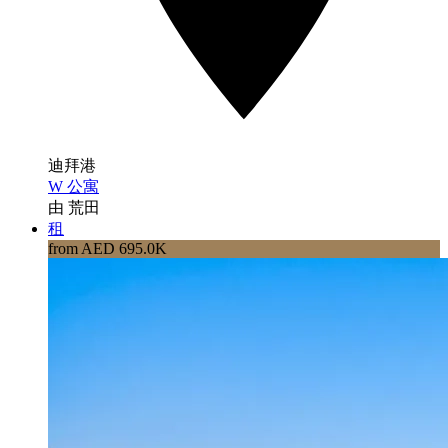
迪拜港
W 公寓
由 荒田
租
from AED 695.0K