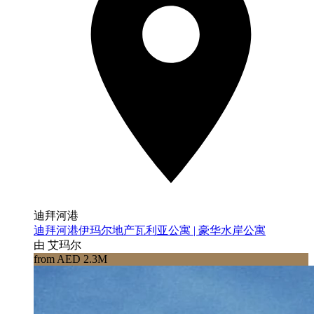
迪拜河港
迪拜河港伊玛尔地产瓦利亚公寓 | 豪华水岸公寓
由 艾玛尔
from AED 2.3M