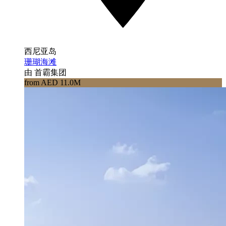
西尼亚岛
珊瑚海滩
由 首霸集团
from AED 11.0M