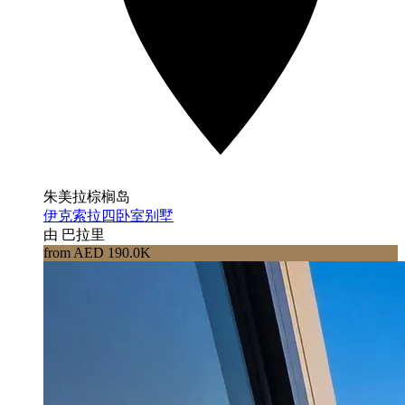
朱美拉棕榈岛
伊克索拉四卧室别墅
由 巴拉里
from AED 190.0K