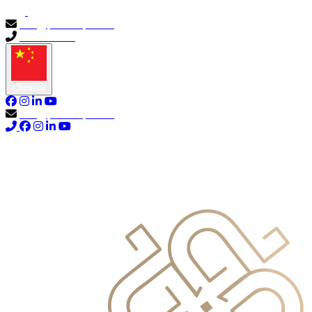
info@primocapital.ae
04 280 3528
Chinese
info@primocapital.ae