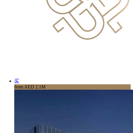
买
from AED 2.1M