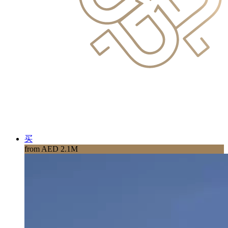
买
from AED 2.1M