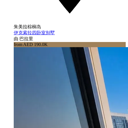
朱美拉棕榈岛
伊克索拉四卧室别墅
由 巴拉里
from AED 190.0K