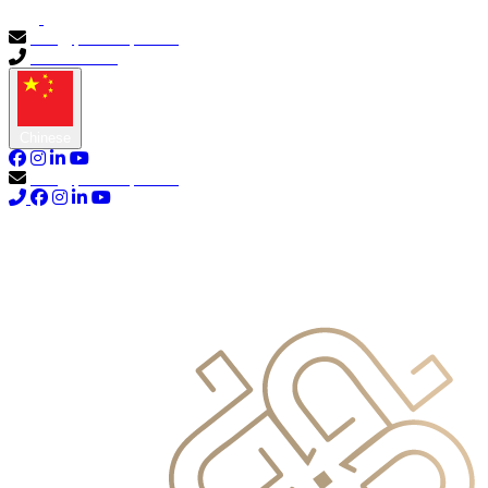
info@primocapital.ae
04 280 3528
Chinese
info@primocapital.ae