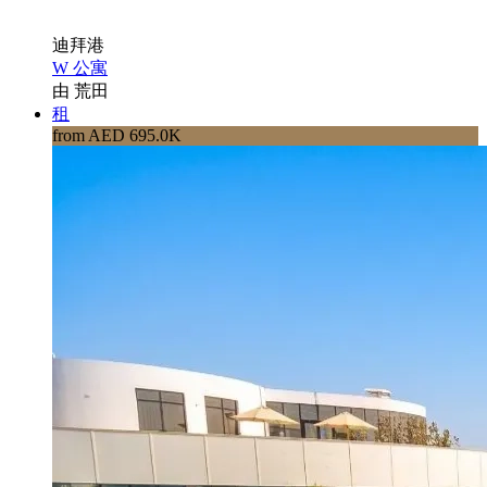
迪拜港
W 公寓
由 荒田
租
from AED 695.0K