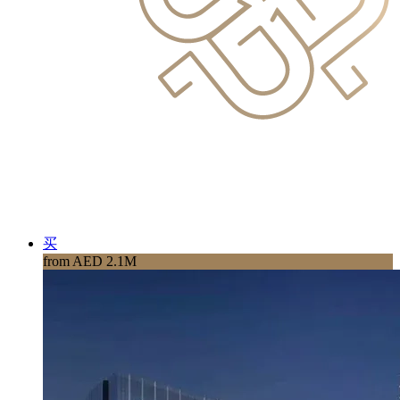
买
from AED 2.1M