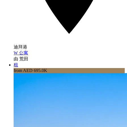
迪拜港
W 公寓
由 荒田
租
from AED 695.0K