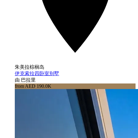
朱美拉棕榈岛
伊克索拉四卧室别墅
由 巴拉里
from AED 190.0K