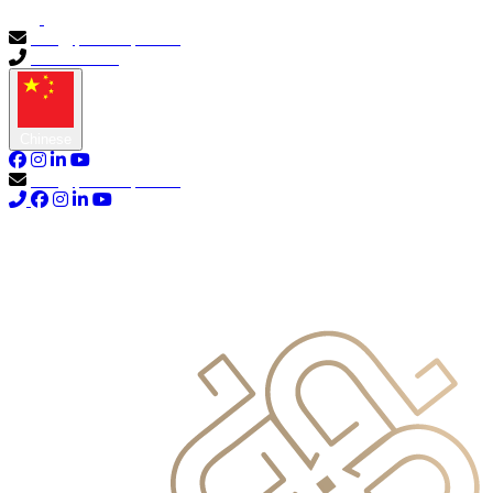
info@primocapital.ae
04 280 3528
Chinese
info@primocapital.ae