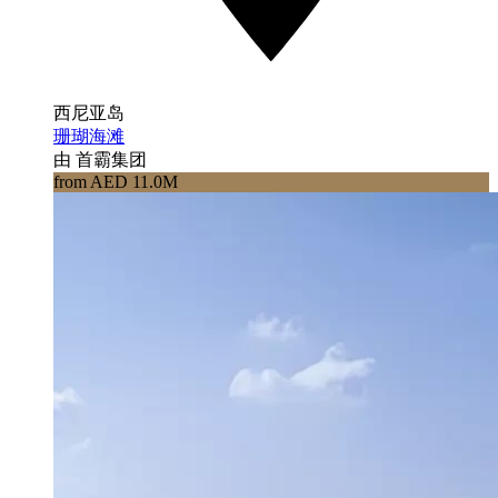
西尼亚岛
珊瑚海滩
由 首霸集团
from AED 11.0M