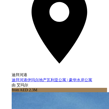
迪拜河港
迪拜河港伊玛尔地产瓦利亚公寓 | 豪华水岸公寓
由 艾玛尔
from AED 2.3M