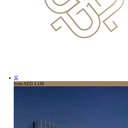
买
from AED 2.1M