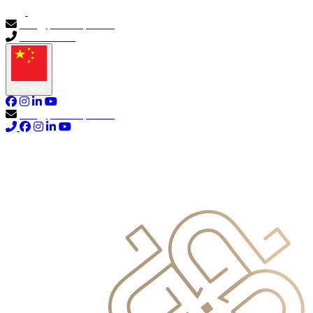
info@primocapital.ae
04 280 3528
Chinese
info@primocapital.ae