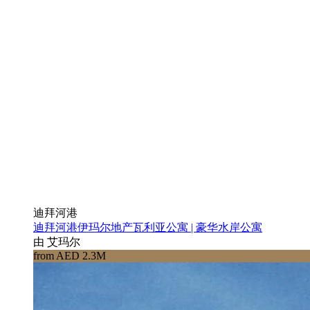
迪拜河港
迪拜河港伊玛尔地产瓦利亚公寓 | 豪华水岸公寓
由 艾玛尔
from AED 2.3M