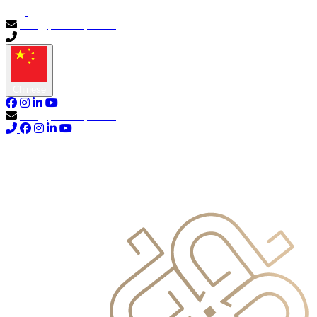
info@primocapital.ae
04 280 3528
Chinese
info@primocapital.ae