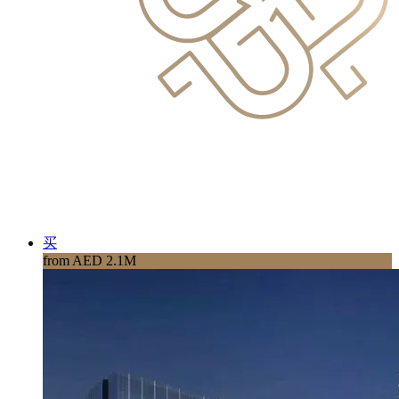
买
from AED 2.1M