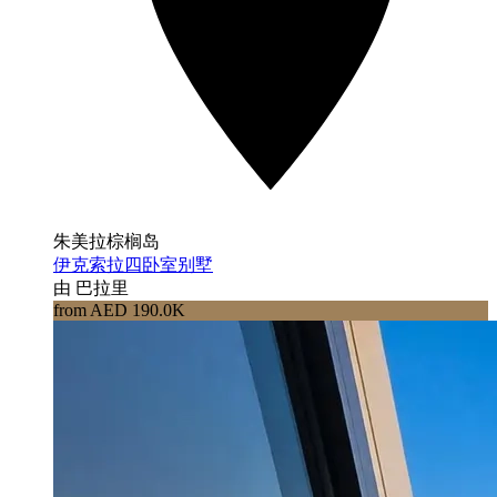
朱美拉棕榈岛
伊克索拉四卧室别墅
由 巴拉里
from AED 190.0K