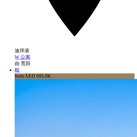
迪拜港
W 公寓
由 荒田
租
from AED 695.0K