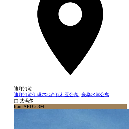
迪拜河港
迪拜河港伊玛尔地产瓦利亚公寓 | 豪华水岸公寓
由 艾玛尔
from AED 2.3M