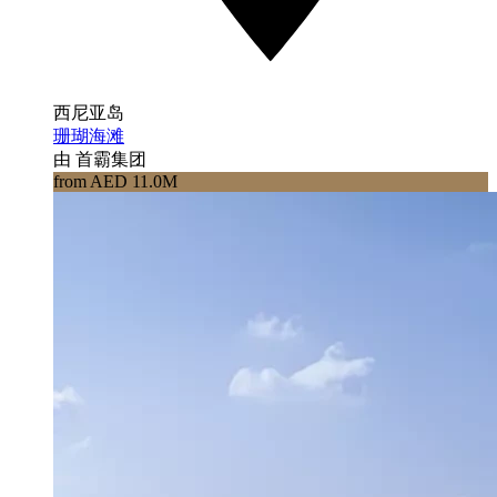
西尼亚岛
珊瑚海滩
由 首霸集团
from AED 11.0M