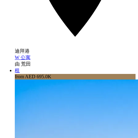
迪拜港
W 公寓
由 荒田
租
from AED 695.0K