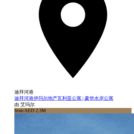
迪拜河港
迪拜河港伊玛尔地产瓦利亚公寓 | 豪华水岸公寓
由 艾玛尔
from AED 2.3M