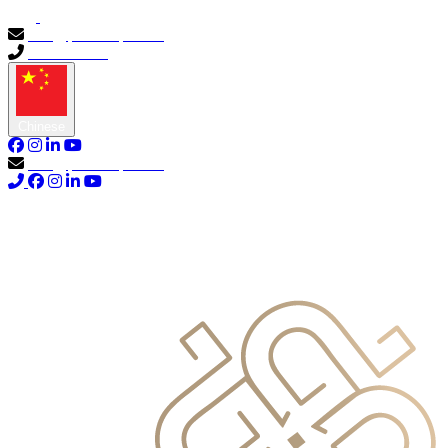
info@primocapital.ae
04 280 3528
Chinese
info@primocapital.ae