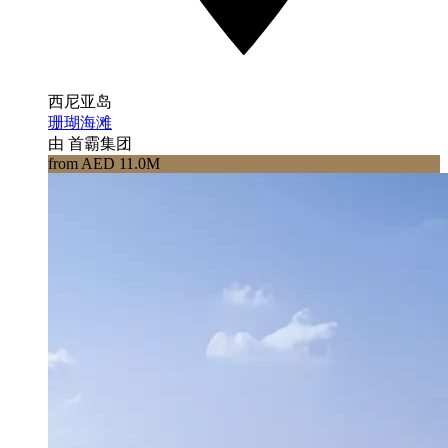
西尼亚岛
珊瑚海滩
由 首霸集团
from AED 11.0M