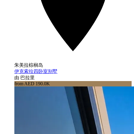
朱美拉棕榈岛
伊克索拉四卧室别墅
由 巴拉里
from AED 190.0K