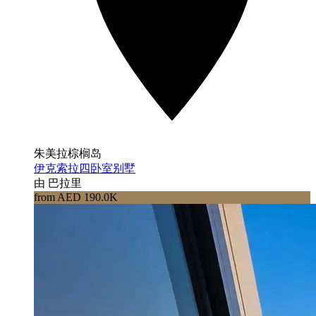
朱美拉棕榈岛
伊克索拉四卧室别墅
由 巴拉里
from AED 190.0K