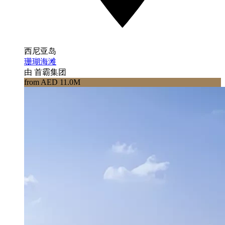
西尼亚岛
珊瑚海滩
由 首霸集团
from AED 11.0M