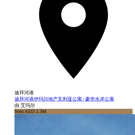
迪拜河港
迪拜河港伊玛尔地产瓦利亚公寓 | 豪华水岸公寓
由 艾玛尔
from AED 2.3M