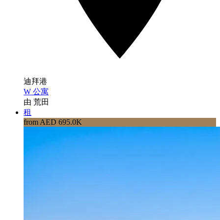
迪拜港
W 公寓
由 荒田
租
from AED 695.0K