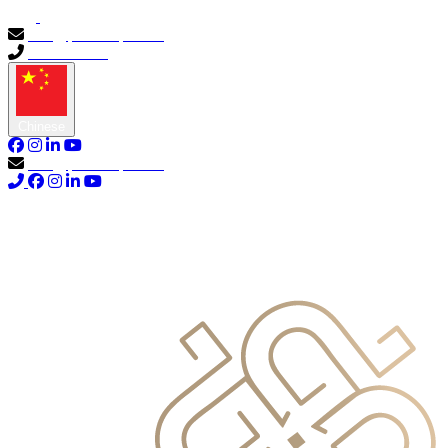
info@primocapital.ae
04 280 3528
Chinese
info@primocapital.ae