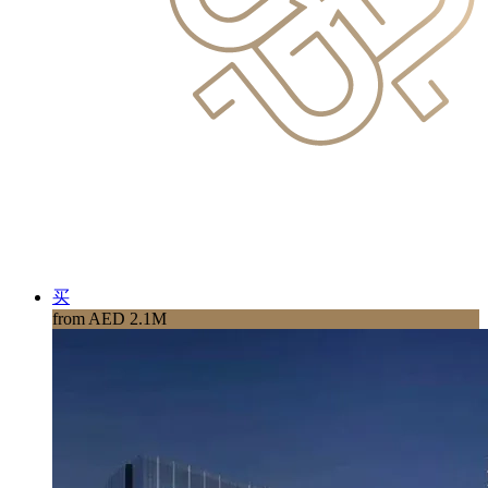
买
from AED 2.1M