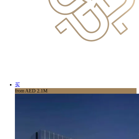
买
from AED 2.1M