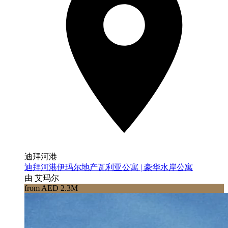
迪拜河港
迪拜河港伊玛尔地产瓦利亚公寓 | 豪华水岸公寓
由 艾玛尔
from AED 2.3M