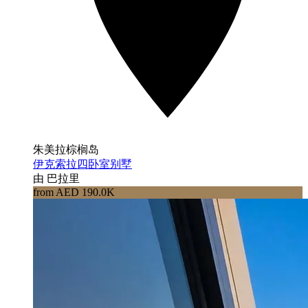
朱美拉棕榈岛
伊克索拉四卧室别墅
由 巴拉里
from AED 190.0K