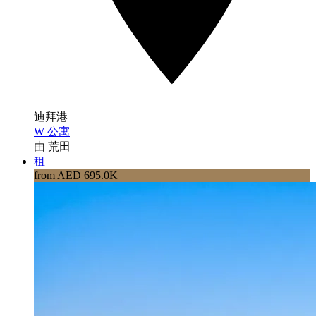
迪拜港
W 公寓
由 荒田
租
from AED 695.0K