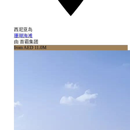
西尼亚岛
珊瑚海滩
由 首霸集团
from AED 11.0M