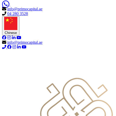
info@primocapital.ae
04 280 3528
Chinese
info@primocapital.ae